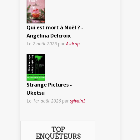
Qui est mort à Noël ? -
Angélina Delcroix
Le
2 août 2026
par
Asdrap
Strange Pictures -
Uketsu
Le
1er août 2026
par
sylvain3
TOP
ENQUÊTEURS