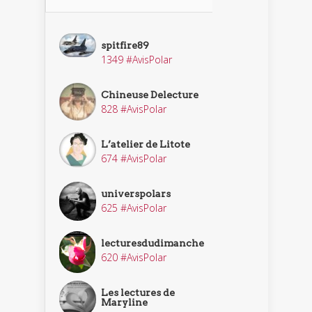
spitfire89
1349 #AvisPolar
Chineuse Delecture
828 #AvisPolar
L’atelier de Litote
674 #AvisPolar
universpolars
625 #AvisPolar
lecturesdudimanche
620 #AvisPolar
Les lectures de
Maryline