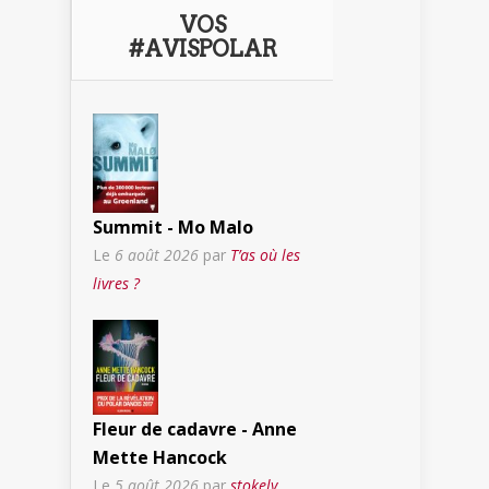
VOS
#AVISPOLAR
Summit - Mo Malo
Le
6 août 2026
par
T’as où les
livres ?
Fleur de cadavre - Anne
Mette Hancock
Le
5 août 2026
par
stokely