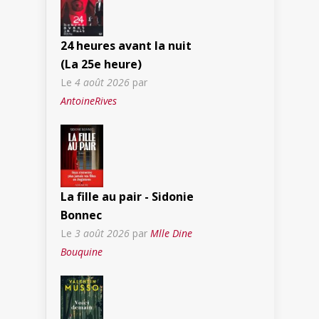
24 heures avant la nuit
(La 25e heure)
Le
4 août 2026
par
AntoineRives
La fille au pair - Sidonie
Bonnec
Le
3 août 2026
par
Mlle Dine
Bouquine