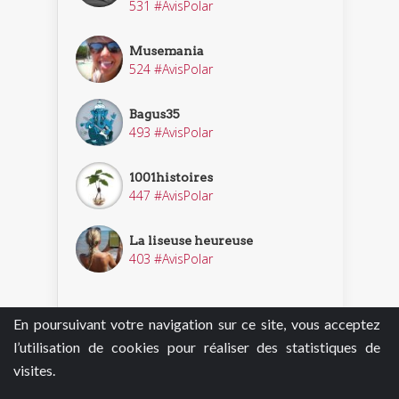
531 #AvisPolar
Musemania
524 #AvisPolar
Bagus35
493 #AvisPolar
1001histoires
447 #AvisPolar
La liseuse heureuse
403 #AvisPolar
En poursuivant votre navigation sur ce site, vous acceptez
Découvrir nos enquêteurs
l’utilisation de cookies pour réaliser des statistiques de
visites.