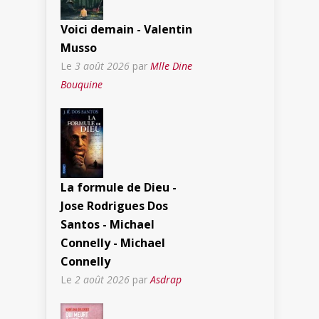
Voici demain - Valentin
Musso
Le
3 août 2026
par
Mlle Dine
Bouquine
La formule de Dieu -
Jose Rodrigues Dos
Santos - Michael
Connelly - Michael
Connelly
Le
2 août 2026
par
Asdrap