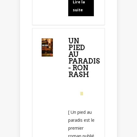
Lire la
suite
UN
PIED
AU
PARADIS
- RON
RASH
[ Un pied au
paradis est le
premier
roman publié