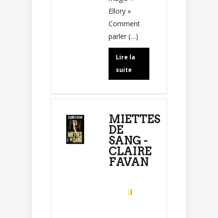
Ellory »
Comment
parler (…)
Lire la
suite
MIETTES
DE
SANG -
CLAIRE
FAVAN