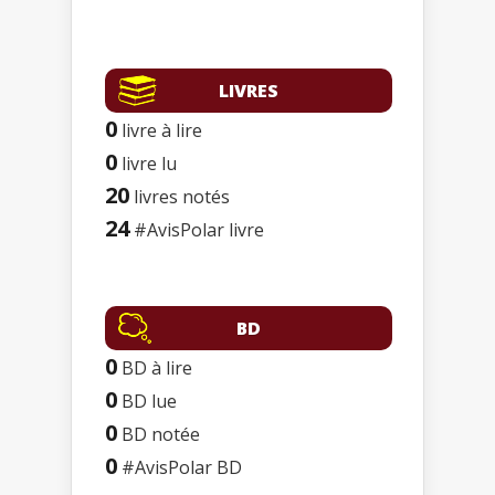
LIVRES
0
livre à lire
0
livre lu
20
livres notés
24
#AvisPolar livre
BD
0
BD à lire
0
BD lue
0
BD notée
0
#AvisPolar BD