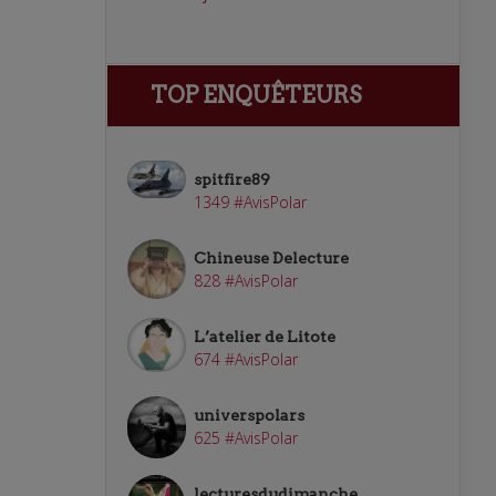
TOP ENQUÊTEURS
spitfire89
1349 #AvisPolar
Chineuse Delecture
828 #AvisPolar
L’atelier de Litote
674 #AvisPolar
universpolars
625 #AvisPolar
lecturesdudimanche