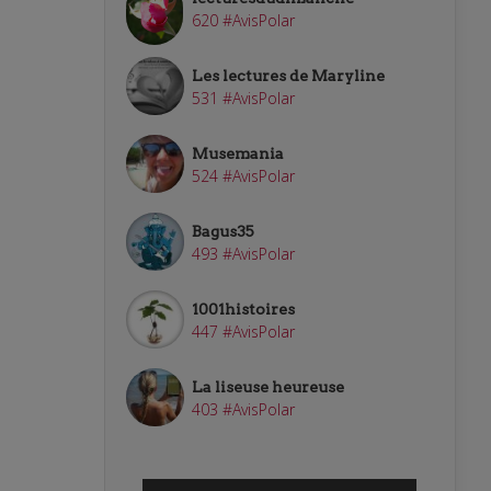
620 #AvisPolar
Les lectures de Maryline
531 #AvisPolar
Musemania
524 #AvisPolar
Bagus35
493 #AvisPolar
1001histoires
447 #AvisPolar
La liseuse heureuse
403 #AvisPolar