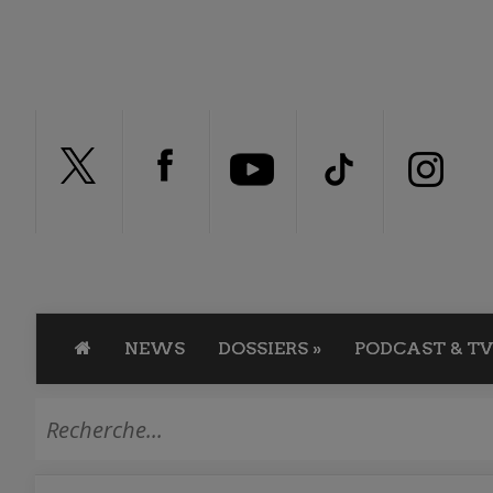
NEWS
DOSSIERS
»
PODCAST & TV