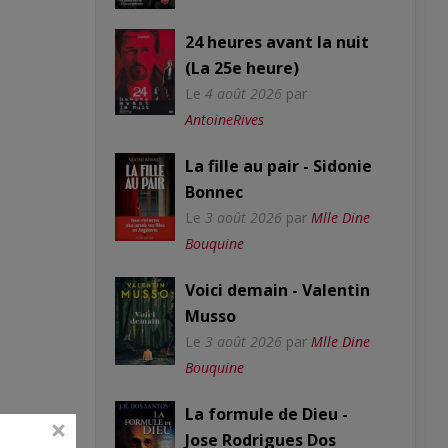
24 heures avant la nuit
(La 25e heure)
Le
4 août 2026
par
AntoineRives
La fille au pair - Sidonie
Bonnec
Le
3 août 2026
par
Mlle Dine
Bouquine
Voici demain - Valentin
Musso
Le
3 août 2026
par
Mlle Dine
Bouquine
La formule de Dieu -
Jose Rodrigues Dos