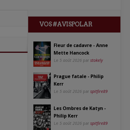
VOS #AVISPOLAR
Fleur de cadavre - Anne
Mette Hancock
Le
5 août 2026
par
stokely
Prague fatale - Philip
Kerr
Le
5 août 2026
par
spitfire89
Les Ombres de Katyn -
Philip Kerr
Le
5 août 2026
par
spitfire89