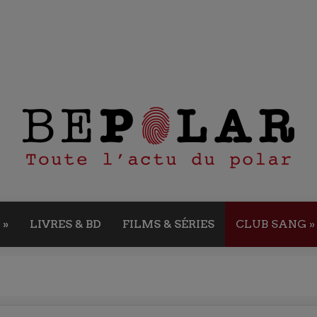
»
LIVRES & BD
FILMS & SÉRIES
CLUB SANG
»