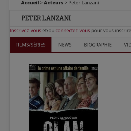
Accueil
>
Acteurs
> Peter Lanzani
PETER LANZANI
Inscrivez-vous
et/ou
connectez-vous
pour vous inscrire
FILMS/SÉRIES
NEWS
BIOGRAPHIE
VI