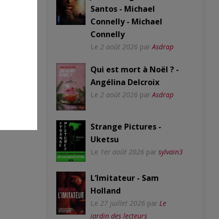
Santos - Michael
Connelly - Michael
Connelly
Le
2 août 2026
par
Asdrap
Qui est mort à Noël ? -
Angélina Delcroix
Le
2 août 2026
par
Asdrap
Strange Pictures -
Uketsu
Le
1er août 2026
par
sylvain3
L’Imitateur - Sam
Holland
Le
27 juillet 2026
par
Le
jardin des lecteurs