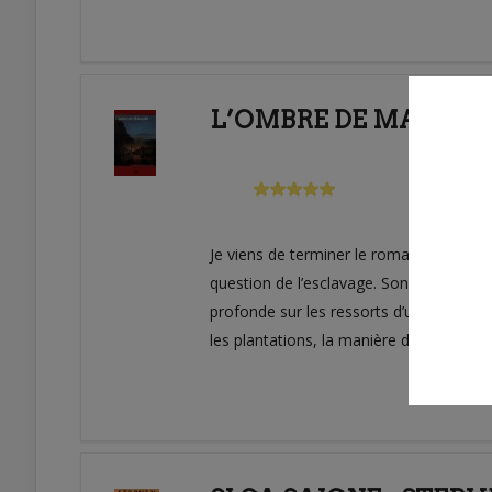
L’OMBRE DE MAKANDA
Je viens de terminer le roman de Jean-Lo
question de l’esclavage. Son roman évoq
profonde sur les ressorts d’une telle ig
les plantations, la manière dont sont tra