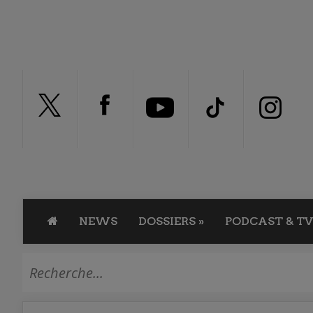
NEWS
DOSSIERS
»
PODCAST & TV