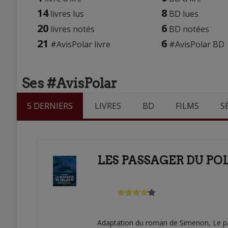
14
8
livres lus
BD lues
20
6
livres notés
BD notées
21
6
#AvisPolar livre
#AvisPolar BD
Ses #AvisPolar
5 DERNIERS
LIVRES
BD
FILMS
S
LES PASSAGER DU POL
Adaptation du roman de Simenon, Le pas