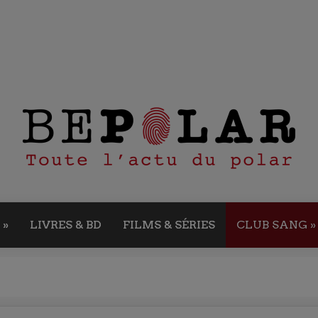
»
LIVRES & BD
FILMS & SÉRIES
CLUB SANG
»