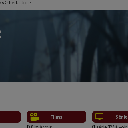
es
> Rédactrice
E
Films
Série
0
0
film à voir
série TV à voir