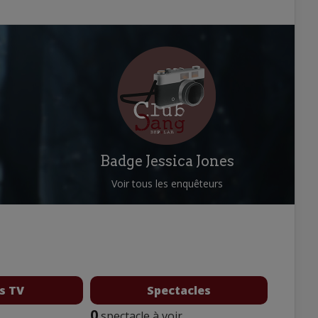
Badge Jessica Jones
Voir tous les enquêteurs
s TV
Spectacles
0
spectacle à voir