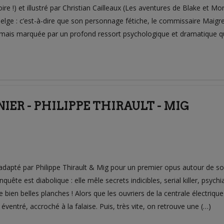
ire !) et illustré par Christian Cailleaux (Les aventures de Blake et 
lge : c’est-à-dire que son personnage fétiche, le commissaire Maigret,
 mais marquée par un profond ressort psychologique et dramatique qui
IER - PHILIPPE THIRAULT - MIG
ci adapté par Philippe Thirault & Mig pour un premier opus autour de
quête est diabolique : elle mêle secrets indicibles, serial killer, psyc
en belles planches ! Alors que les ouvriers de la centrale électrique se 
 éventré, accroché à la falaise. Puis, très vite, on retrouve une (…)