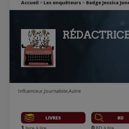
Accueil
>
Les enquêteurs
>
Badge Jessica Jon
RÉDACTRIC
Influenceur,Journaliste,Autre
LIVRES
BD
1
0
livre à lire
BD à lire