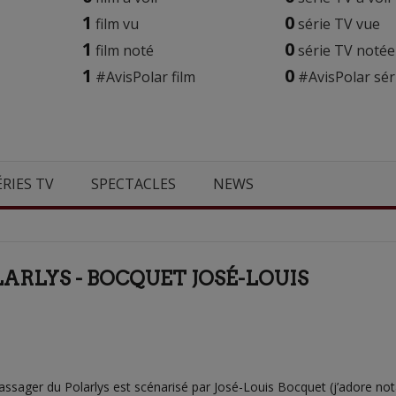
1
0
film vu
série TV vue
1
0
film noté
série TV notée
1
0
#AvisPolar film
#AvisPolar sér
ÉRIES TV
SPECTACLES
NEWS
ARLYS - BOCQUET JOSÉ-LOUIS
sager du Polarlys est scénarisé par José-Louis Bocquet (j’adore not