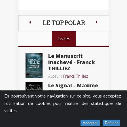
LE TOP POLAR
Livres
Le Manuscrit
inachevé - Franck
THILLIEZ
Auteur :
Franck Thilliez
Le Signal - Maxime
Chattam
En poursuivant votre navigation sur ce site, vous acceptez
Auteur :
Maxime Chattam
l’utilisation de cookies pour réaliser des statistiques de
visites.
Puzzle - Franck
Thilliez
Accepter
Refuser