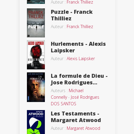
Auteur :
Franck Thilliez
Puzzle - Franck
Thilliez
Auteur :
Franck Thilliez
Hurlements - Alexis
Laipsker
Auteur :
Alexis Laipsker
La formule de Dieu -
Jose Rodrigues...
Auteurs :
Michael
Connelly
-
José Rodrigues
DOS SANTOS
Les Testaments -
Margaret Atwood
Auteur :
Margaret Atwood