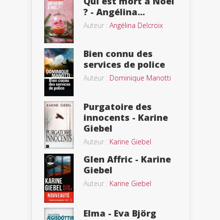
Qui est mort à Noël
? - Angélina...
Auteur :
Angélina Delcroix
Bien connu des
services de police
Auteur :
Dominique Manotti
Purgatoire des
innocents - Karine
Giebel
Auteur :
Karine Giebel
Glen Affric - Karine
Giebel
Auteur :
Karine Giebel
Elma - Eva Björg