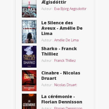
Ægisdóttir
Auteur :
Eva Björg Aegisdottir
Le Silence des
Aveux - Amélie De
Lima
Auteur :
Amélie De Lima
Sharko - Franck
Thilliez
Auteur :
Franck Thilliez
Cinabre - Nicolas
Druart
Auteur :
Nicolas Druart
La cérémonie -
Florian Dennisson
Auteur :
Florian Dennisson