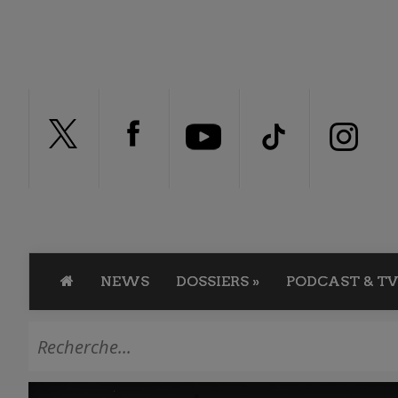
NEWS
DOSSIERS
»
PODCAST & TV