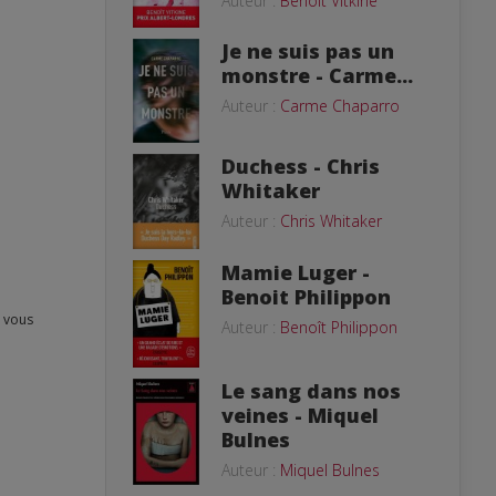
Auteur :
Benoît Vitkine
Je ne suis pas un
monstre - Carme...
Auteur :
Carme Chaparro
Duchess - Chris
Whitaker
Auteur :
Chris Whitaker
Mamie Luger -
Benoit Philippon
Auteur :
Benoît Philippon
Le sang dans nos
veines - Miquel
Bulnes
Auteur :
Miquel Bulnes