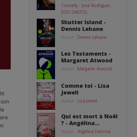
Connelly
-
José Rodrigues
DOS SANTOS
Shutter Island -
Dennis Lehane
Auteur :
Dennis Lehane
Les Testaments -
Margaret Atwood
Auteur :
Margaret Atwood
Comme toi - Lisa
Jewell
it
Auteur :
Lisa Jewell
 son
la
Qui est mort à Noël
aire
? - Angélina...
es
Auteur :
Angélina Delcroix