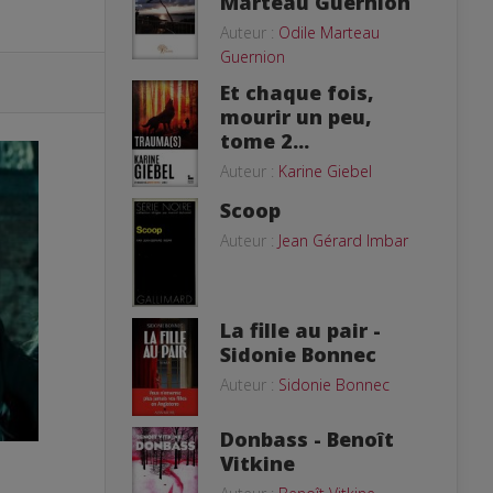
Marteau Guernion
Auteur :
Odile Marteau
Guernion
Et chaque fois,
mourir un peu,
tome 2...
Auteur :
Karine Giebel
Scoop
Auteur :
Jean Gérard Imbar
La fille au pair -
Sidonie Bonnec
Auteur :
Sidonie Bonnec
Donbass - Benoît
Vitkine