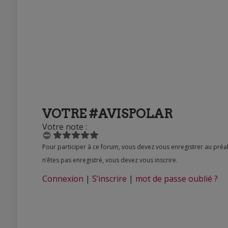
VOTRE #AVISPOLAR
Votre note :
Pour participer à ce forum, vous devez vous enregistrer au préalable. Merci d’indiquer ci-dessous l’identifiant personnel qui vous a été fourni. Si vous
n’êtes pas enregistré, vous devez vous inscrire.
Connexion
|
S’inscrire
|
mot de passe oublié ?