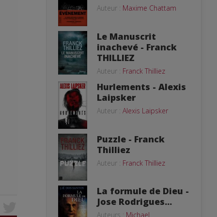
Auteur :
Maxime Chattam
Le Manuscrit
inachevé - Franck
THILLIEZ
Auteur :
Franck Thilliez
Hurlements - Alexis
Laipsker
Auteur :
Alexis Laipsker
Puzzle - Franck
Thilliez
Auteur :
Franck Thilliez
La formule de Dieu -
Jose Rodrigues...
Auteurs :
Michael