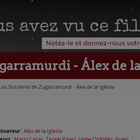
garramurdi - Álex de la
Les Sorcières de Zugarramurdi - Álex de la Iglesia
lisateur
:
Alex de la Iglesia
eurs
:
Mario Casas
,
Terele Pavez
,
Jaime Ordóñez
,
Hugo