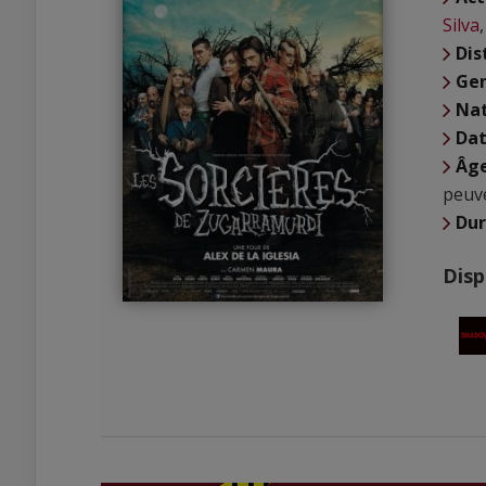
Silva
Dis
Ge
Nat
Dat
Âg
peuve
Du
Disp