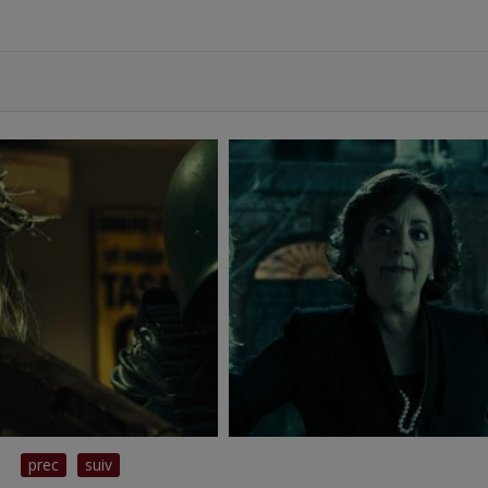
prec
suiv