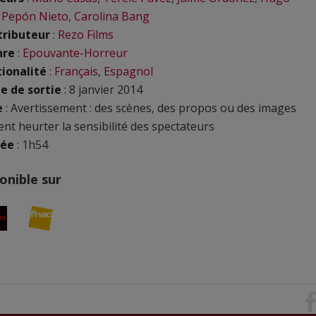
,
Pepón Nieto
,
Carolina Bang
tributeur
:
Rezo Films
nre
:
Epouvante-Horreur
ionalité
:
Français
,
Espagnol
e de sortie
: 8 janvier 2014
e
: Avertissement : des scènes, des propos ou des images
nt heurter la sensibilité des spectateurs
rée
: 1h54
onible sur