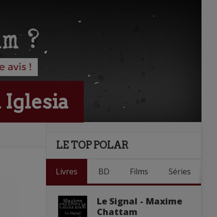
 Iglesia
LE TOP POLAR
Livres
BD
Films
Séries
Le Signal - Maxime
Chattam