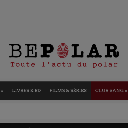
»
LIVRES & BD
FILMS & SÉRIES
CLUB SANG
»