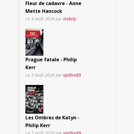
Fleur de cadavre - Anne
Mette Hancock
Le
5 août 2026
par
stokely
Prague fatale - Philip
Kerr
Le
5 août 2026
par
spitfire89
Les Ombres de Katyn -
Philip Kerr
Le
5 août 2026
par
spitfire89