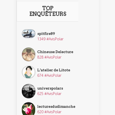
TOP
ENQUÊTEURS
spitfire89
1349 #AvisPolar
Chineuse Delecture
828 #AvisPolar
L’atelier de Litote
674 #AvisPolar
universpolars
625 #AvisPolar
lecturesdudimanche
620 #AvisPolar