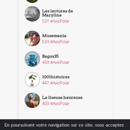
Les lectures de
Maryline
531 #AvisPolar
Musemania
524 #AvisPolar
Bagus35
493 #AvisPolar
1001histoires
447 #AvisPolar
La liseuse heureuse
403 #AvisPolar
En poursuivant votre navigation sur ce site, vous acceptez
Découvrir nos enquêteurs