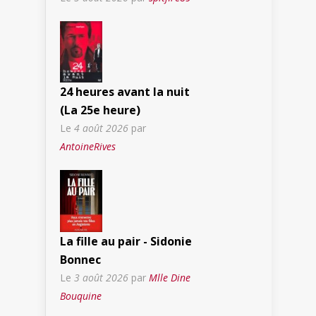
24 heures avant la nuit
(La 25e heure)
Le
4 août 2026
par
AntoineRives
La fille au pair - Sidonie
Bonnec
Le
3 août 2026
par
Mlle Dine
Bouquine