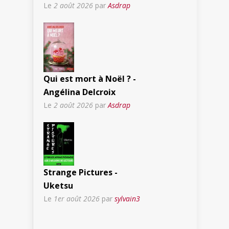
Le
2 août 2026
par
Asdrap
Qui est mort à Noël ? -
Angélina Delcroix
Le
2 août 2026
par
Asdrap
Strange Pictures -
Uketsu
Le
1er août 2026
par
sylvain3