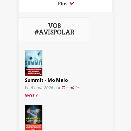
Plus
VOS
#AVISPOLAR
Summit - Mo Malo
Le
6 août 2026
par
T’as où les
livres ?