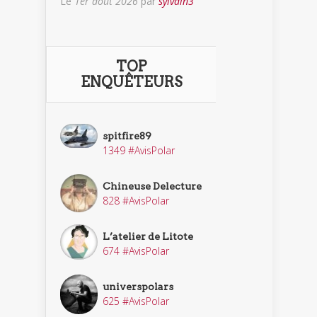
Le
1er août 2026
par
sylvain3
TOP
ENQUÊTEURS
spitfire89
1349 #AvisPolar
Chineuse Delecture
828 #AvisPolar
L’atelier de Litote
674 #AvisPolar
universpolars
625 #AvisPolar