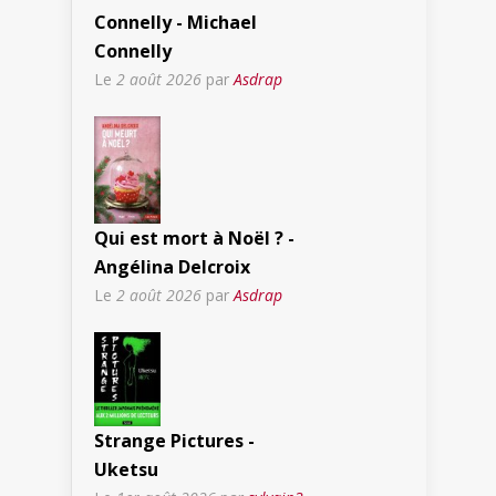
Connelly - Michael
Connelly
Le
2 août 2026
par
Asdrap
Qui est mort à Noël ? -
Angélina Delcroix
Le
2 août 2026
par
Asdrap
Strange Pictures -
Uketsu