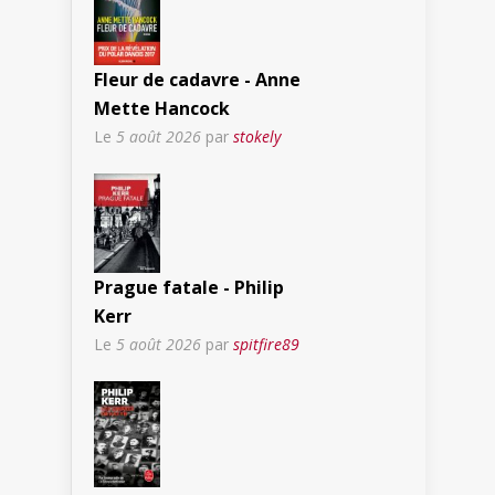
Fleur de cadavre - Anne
Mette Hancock
Le
5 août 2026
par
stokely
Prague fatale - Philip
Kerr
Le
5 août 2026
par
spitfire89