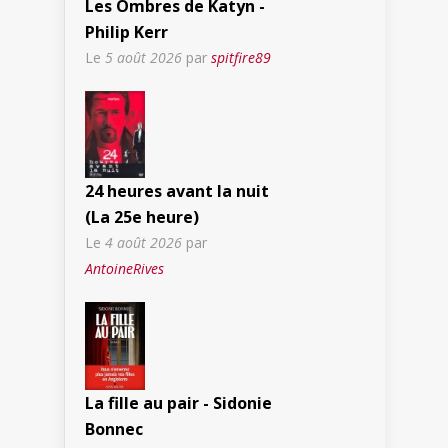
Les Ombres de Katyn -
Philip Kerr
Le
5 août 2026
par
spitfire89
24 heures avant la nuit
(La 25e heure)
Le
4 août 2026
par
AntoineRives
La fille au pair - Sidonie
Bonnec