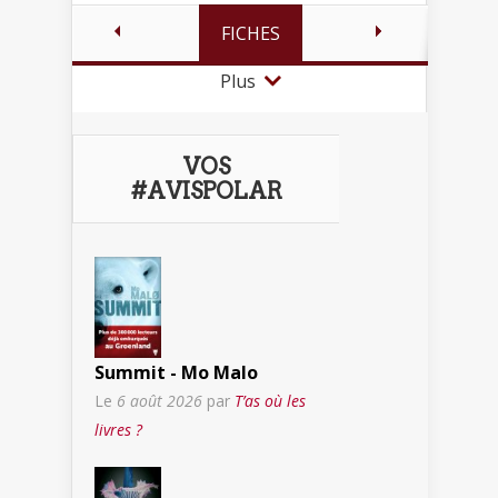
FICHES
Plus
VOS
#AVISPOLAR
Summit - Mo Malo
Le
6 août 2026
par
T’as où les
livres ?