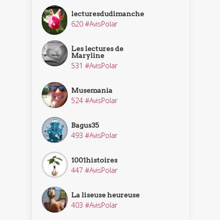
lecturesdudimanche
620 #AvisPolar
Les lectures de
Maryline
531 #AvisPolar
Musemania
524 #AvisPolar
Bagus35
493 #AvisPolar
1001histoires
447 #AvisPolar
La liseuse heureuse
403 #AvisPolar