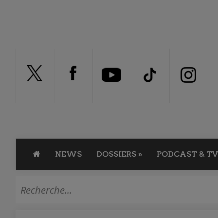
NEWS
DOSSIERS
»
PODCAST & TV