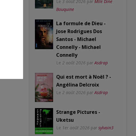
Le
3 août 2026
par
Mlle Dine
Bouquine
La formule de Dieu -
Jose Rodrigues Dos
Santos - Michael
Connelly - Michael
Connelly
Le
2 août 2026
par
Asdrap
Qui est mort à Noël ? -
Angélina Delcroix
Le
2 août 2026
par
Asdrap
Strange Pictures -
Uketsu
Le
1er août 2026
par
sylvain3