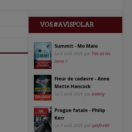
VOS #AVISPOLAR
Summit - Mo Malo
Le
6 août 2026
par
T’as où les
livres ?
Fleur de cadavre - Anne
Mette Hancock
Le
5 août 2026
par
stokely
Prague fatale - Philip
Kerr
Le
5 août 2026
par
spitfire89