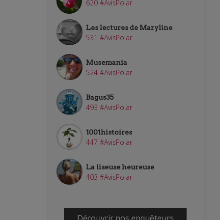
620 #AvisPolar
Les lectures de Maryline
531 #AvisPolar
Musemania
524 #AvisPolar
Bagus35
493 #AvisPolar
1001histoires
447 #AvisPolar
La liseuse heureuse
403 #AvisPolar
Découvrir nos enquêteurs