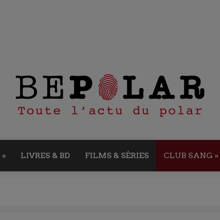
»
LIVRES & BD
FILMS & SÉRIES
CLUB SANG
»