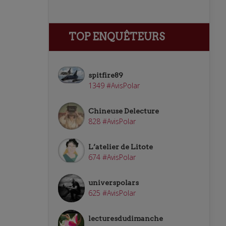
TOP ENQUÊTEURS
spitfire89
1349 #AvisPolar
Chineuse Delecture
828 #AvisPolar
L’atelier de Litote
674 #AvisPolar
universpolars
625 #AvisPolar
lecturesdudimanche