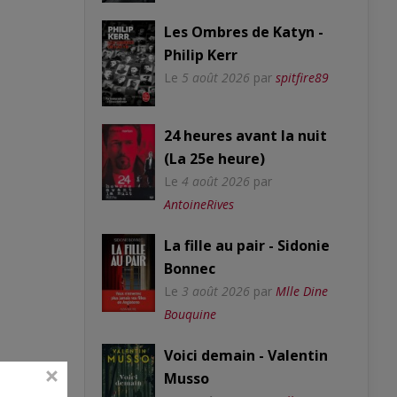
Les Ombres de Katyn -
Philip Kerr
Le
5 août 2026
par
spitfire89
24 heures avant la nuit
(La 25e heure)
Le
4 août 2026
par
AntoineRives
La fille au pair - Sidonie
Bonnec
Le
3 août 2026
par
Mlle Dine
Bouquine
Voici demain - Valentin
Musso