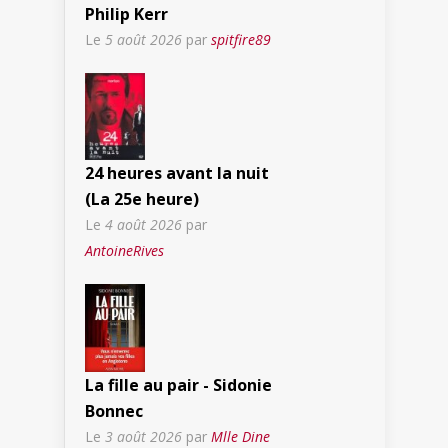
Philip Kerr
Le
5 août 2026
par
spitfire89
24 heures avant la nuit
(La 25e heure)
Le
4 août 2026
par
AntoineRives
La fille au pair - Sidonie
Bonnec
Le
3 août 2026
par
Mlle Dine