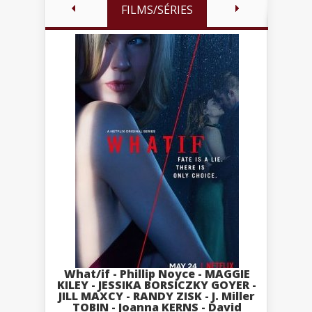
FILMS/SÉRIES
What/if - Phillip Noyce - MAGGIE
KILEY - JESSIKA BORSICZKY GOYER -
JILL MAXCY - RANDY ZISK - J. Miller
TOBIN - Joanna KERNS - David