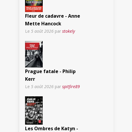
Fleur de cadavre - Anne
Mette Hancock
Le
5 août 2026
par
stokely
Prague fatale - Philip
Kerr
Le
5 août 2026
par
spitfire89
Les Ombres de Katyn -