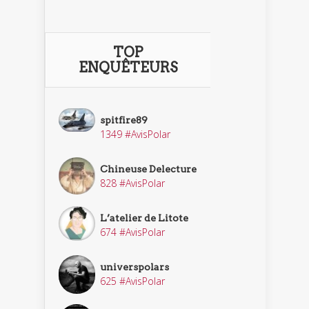
TOP
ENQUÊTEURS
spitfire89
1349 #AvisPolar
Chineuse Delecture
828 #AvisPolar
L’atelier de Litote
674 #AvisPolar
universpolars
625 #AvisPolar