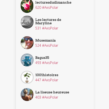
lecturesdudimanche
620 #AvisPolar
Les lectures de
Maryline
531 #AvisPolar
Musemania
524 #AvisPolar
Bagus35
493 #AvisPolar
1001histoires
447 #AvisPolar
La liseuse heureuse
403 #AvisPolar