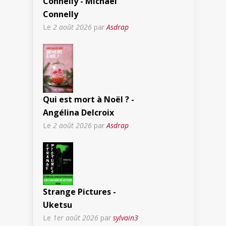
Connelly - Michael
Connelly
Le
2 août 2026
par
Asdrap
Qui est mort à Noël ? -
Angélina Delcroix
Le
2 août 2026
par
Asdrap
Strange Pictures -
Uketsu
Le
1er août 2026
par
sylvain3