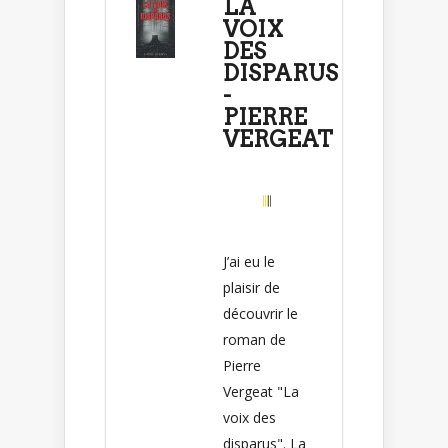
LA
VOIX
DES
DISPARUS
-
PIERRE
VERGEAT
J’ai eu le
plaisir de
découvrir le
roman de
Pierre
Vergeat "La
voix des
disparus". La