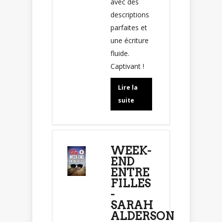
avec des
descriptions
parfaites et
une écriture
fluide.
Captivant !
Lire la
suite
WEEK-
END
ENTRE
FILLES
-
SARAH
ALDERSON