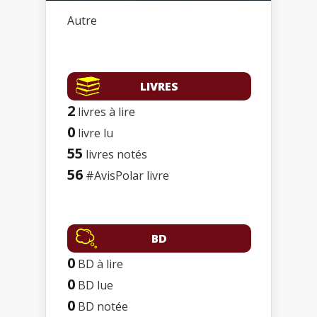
Autre
LIVRES
2
livres à lire
0
livre lu
55
livres notés
56
#AvisPolar livre
BD
0
BD à lire
0
BD lue
0
BD notée