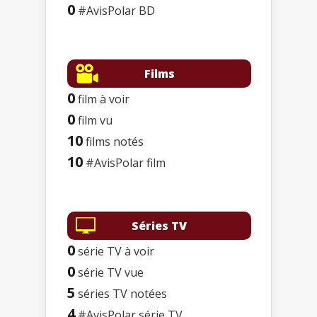
0
#AvisPolar BD
Films
0
film à voir
0
film vu
10
films notés
10
#AvisPolar film
Séries TV
0
série TV à voir
0
série TV vue
5
séries TV notées
4
#AvisPolar série TV