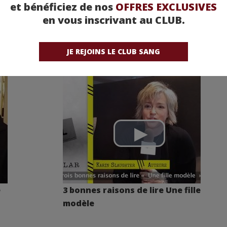
et bénéficiez de nos
OFFRES EXCLUSIVES
en vous inscrivant au CLUB.
s
3 bonnes raisons de lire Les
or
Porteurs d’Eau
JE REJOINS LE CLUB SANG
e
3 bonnes raisons de lire Une fille
modèle