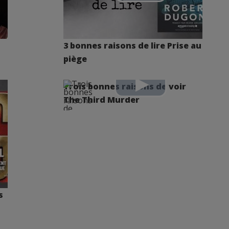
3 bonnes raisons de lire Prise au
piège
Trois bonnes raisons de voir
The Third Murder
s