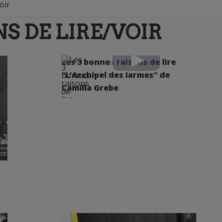
oir
S DE LIRE/VOIR
Les 3 bonnes raisons de lire
"L’Archipel des larmes" de
Camilla Grebe