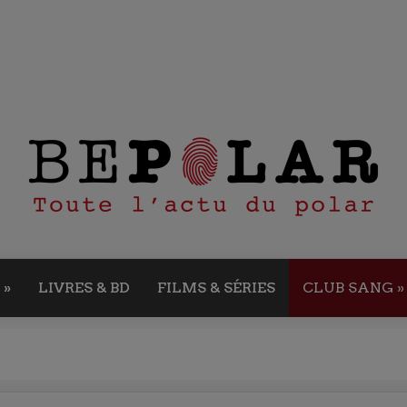
»
LIVRES & BD
FILMS & SÉRIES
CLUB SANG
»