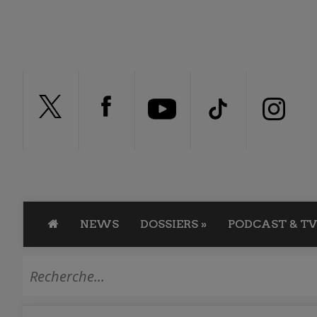
NEWS
DOSSIERS
»
PODCAST & TV