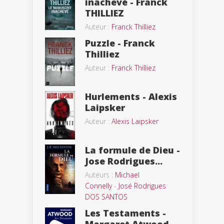
inachevé - Franck
THILLIEZ
Auteur :
Franck Thilliez
Puzzle - Franck
Thilliez
Auteur :
Franck Thilliez
Hurlements - Alexis
Laipsker
Auteur :
Alexis Laipsker
La formule de Dieu -
Jose Rodrigues...
Auteurs :
Michael
Connelly
-
José Rodrigues
DOS SANTOS
Les Testaments -