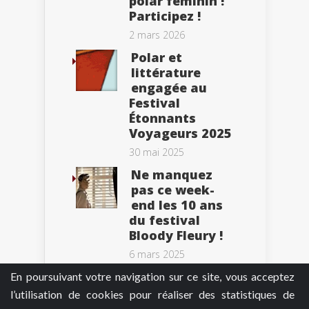
polar féminin !
Participez !
2 mars 2026
Polar et
littérature
engagée au
Festival
Étonnants
Voyageurs 2025
30 mai 2025
Ne manquez
pas ce week-
end les 10 ans
du festival
Bloody Fleury !
6 mars 2025
En poursuivant votre navigation sur ce site, vous acceptez
l’utilisation de cookies pour réaliser des statistiques de