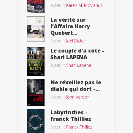
Auteur :
Karen M. McManus
La vérité sur
l’Affaire Harry
Quebert...
Auteur :
Joël Dicker
Le couple d’à côté -
Shari LAPENA
Auteur :
Shari Lapena
Ne réveillez pas le
diable qui dort -...
Auteur :
John Verdon
Labyrinthes -
Franck Thilliez
Auteur :
Franck Thilliez