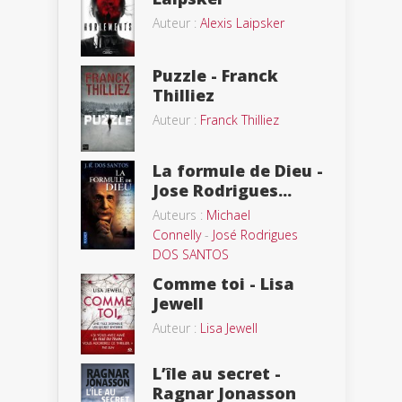
Auteur :
Alexis Laipsker
Puzzle - Franck
Thilliez
Auteur :
Franck Thilliez
La formule de Dieu -
Jose Rodrigues...
Auteurs :
Michael
Connelly
-
José Rodrigues
DOS SANTOS
Comme toi - Lisa
Jewell
Auteur :
Lisa Jewell
L’île au secret -
Ragnar Jonasson