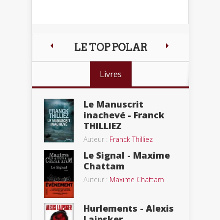
LE TOP POLAR
Livres
Le Manuscrit
inachevé - Franck
THILLIEZ
Auteur :
Franck Thilliez
Le Signal - Maxime
Chattam
Auteur :
Maxime Chattam
Hurlements - Alexis
Laipsker