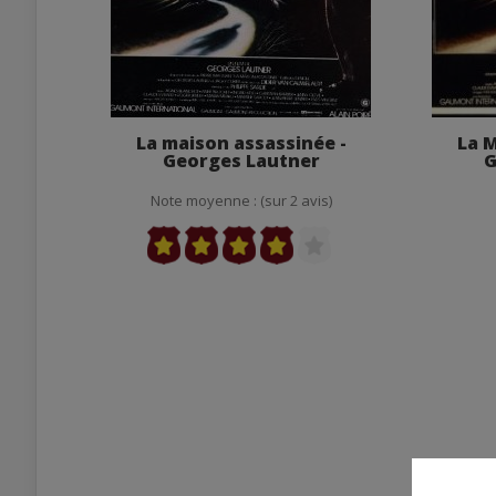
La maison assassinée -
La M
Georges Lautner
G
Note moyenne : (sur 2 avis)