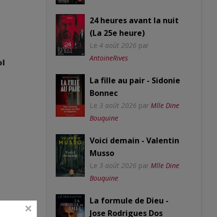
24 heures avant la nuit
(La 25e heure)
Le
4 août 2026
par
AntoineRives
ol
La fille au pair - Sidonie
Bonnec
Le
3 août 2026
par
Mlle Dine
Bouquine
Voici demain - Valentin
Musso
Le
3 août 2026
par
Mlle Dine
Bouquine
La formule de Dieu -
Jose Rodrigues Dos