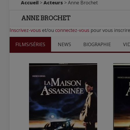
Accueil
>
Acteurs
> Anne Brochet
ANNE BROCHET
Inscrivez-vous
et/ou
connectez-vous
pour vous inscrire
FILMS/SÉRIES
NEWS
BIOGRAPHIE
VI