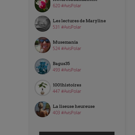
620 #AvisPolar
Les lectures de Maryline
531 #AvisPolar
Musemania
524 #AvisPolar
Bagus35
493 #AvisPolar
1001histoires
447 #AvisPolar
La liseuse heureuse
403 #AvisPolar