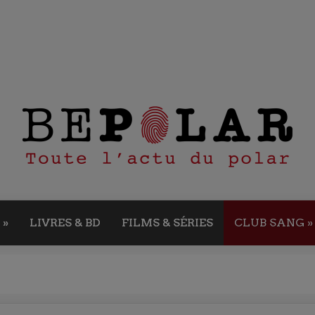
»
LIVRES & BD
FILMS & SÉRIES
CLUB SANG
»