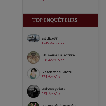
TOP ENQUÊTEURS
spitfire89
1349 #AvisPolar
Chineuse Delecture
828 #AvisPolar
L’atelier de Litote
674 #AvisPolar
universpolars
625 #AvisPolar
lecturesdudimanche