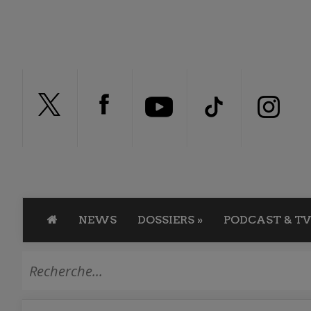
NEWS
DOSSIERS
»
PODCAST & TV