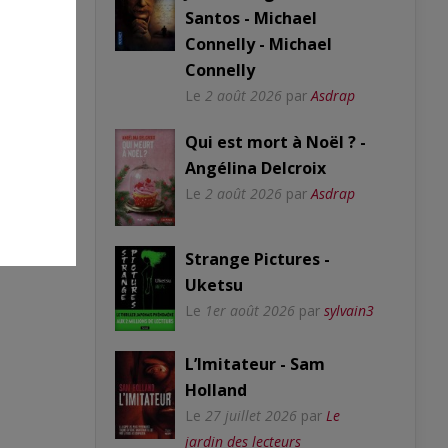
Santos - Michael
Connelly - Michael
Connelly
Le
2 août 2026
par
Asdrap
Qui est mort à Noël ? -
Angélina Delcroix
Le
2 août 2026
par
Asdrap
Strange Pictures -
Uketsu
Le
1er août 2026
par
sylvain3
L’Imitateur - Sam
Holland
Le
27 juillet 2026
par
Le
jardin des lecteurs