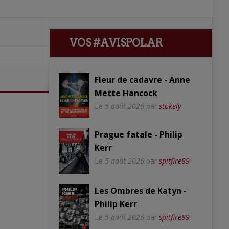
VOS #AVISPOLAR
Fleur de cadavre - Anne
Mette Hancock
Le
5 août 2026
par
stokely
Prague fatale - Philip
Kerr
Le
5 août 2026
par
spitfire89
Les Ombres de Katyn -
Philip Kerr
Le
5 août 2026
par
spitfire89