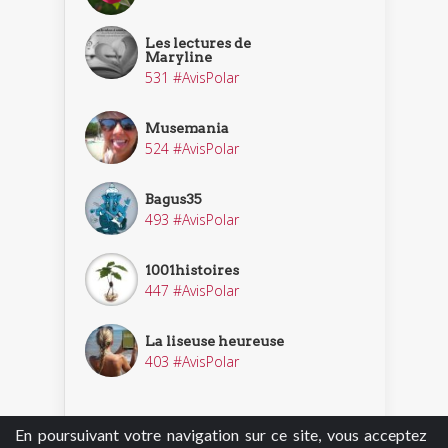
Les lectures de
Maryline
531 #AvisPolar
Musemania
524 #AvisPolar
Bagus35
493 #AvisPolar
1001histoires
447 #AvisPolar
La liseuse heureuse
403 #AvisPolar
En poursuivant votre navigation sur ce site, vous acceptez
Découvrir nos enquêteurs