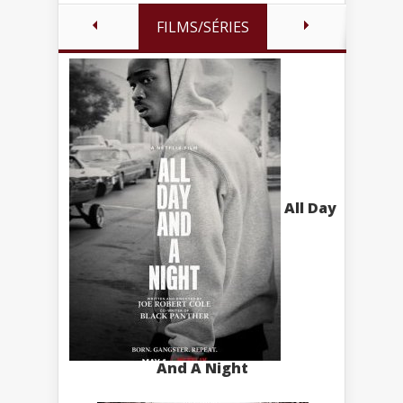
FILMS/SÉRIES
All Day
And A Night