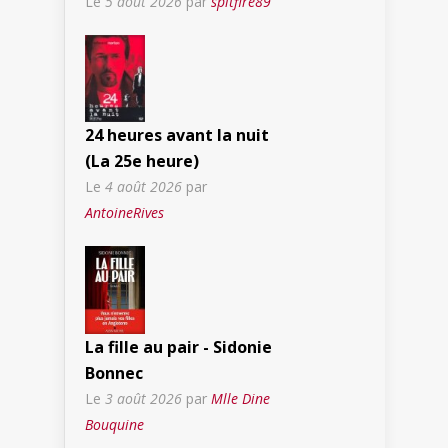
Le
5 août 2026
par
spitfire89
24 heures avant la nuit
(La 25e heure)
Le
4 août 2026
par
AntoineRives
La fille au pair - Sidonie
Bonnec
Le
3 août 2026
par
Mlle Dine
Bouquine