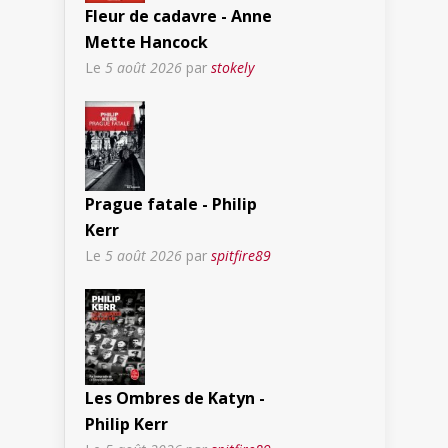
Fleur de cadavre - Anne
Mette Hancock
Le
5 août 2026
par
stokely
Prague fatale - Philip
Kerr
Le
5 août 2026
par
spitfire89
Les Ombres de Katyn -
Philip Kerr