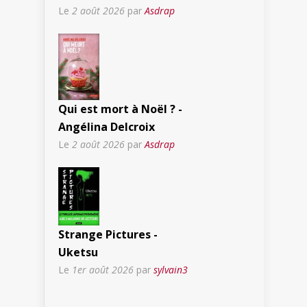
Le
2 août 2026
par
Asdrap
Qui est mort à Noël ? -
Angélina Delcroix
Le
2 août 2026
par
Asdrap
Strange Pictures -
Uketsu
Le
1er août 2026
par
sylvain3