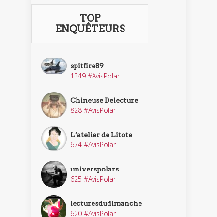
TOP
ENQUÊTEURS
spitfire89
1349 #AvisPolar
Chineuse Delecture
828 #AvisPolar
L’atelier de Litote
674 #AvisPolar
universpolars
625 #AvisPolar
lecturesdudimanche
620 #AvisPolar