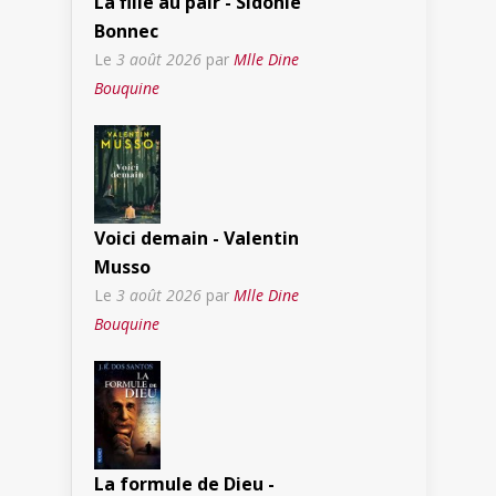
La fille au pair - Sidonie
Bonnec
Le
3 août 2026
par
Mlle Dine
Bouquine
Voici demain - Valentin
Musso
Le
3 août 2026
par
Mlle Dine
Bouquine
La formule de Dieu -