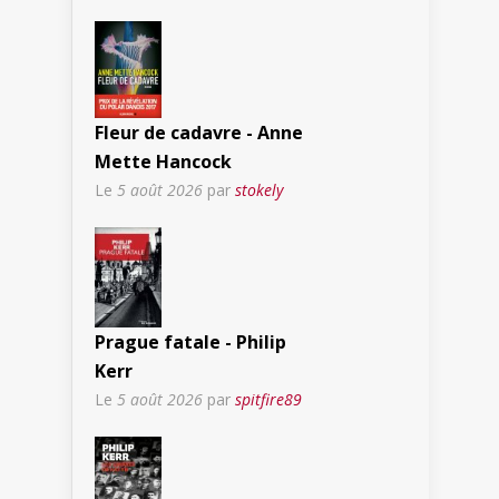
Fleur de cadavre - Anne
Mette Hancock
Le
5 août 2026
par
stokely
Prague fatale - Philip
Kerr
Le
5 août 2026
par
spitfire89