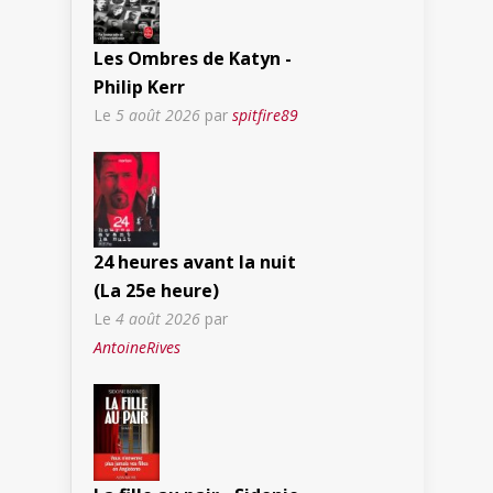
Les Ombres de Katyn -
Philip Kerr
Le
5 août 2026
par
spitfire89
24 heures avant la nuit
(La 25e heure)
Le
4 août 2026
par
AntoineRives