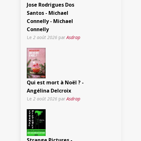
Jose Rodrigues Dos
Santos - Michael
Connelly - Michael
Connelly
Le
2 août 2026
par
Asdrap
Qui est mort à Noël ? -
Angélina Delcroix
Le
2 août 2026
par
Asdrap
Strange Pictures -