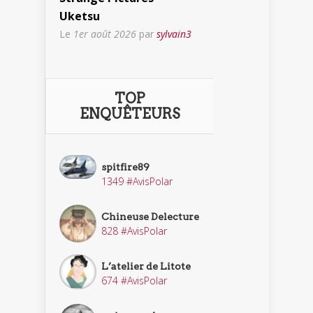
Uketsu
Le
1er août 2026
par
sylvain3
TOP
ENQUÊTEURS
spitfire89
1349 #AvisPolar
Chineuse Delecture
828 #AvisPolar
L’atelier de Litote
674 #AvisPolar