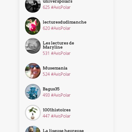
universpolars
625 #AvisPolar
lecturesdudimanche
620 #AvisPolar
Les lectures de
Maryline
531 #AvisPolar
Musemania
524 #AvisPolar
Bagus35
493 #AvisPolar
1001histoires
447 #AvisPolar
La liseuse heureuse