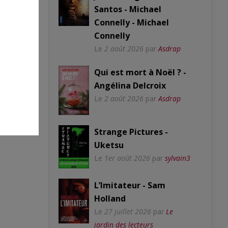
Santos - Michael
Connelly - Michael
Connelly
Le
2 août 2026
par
Asdrap
Qui est mort à Noël ? -
Angélina Delcroix
Le
2 août 2026
par
Asdrap
Strange Pictures -
Uketsu
Le
1er août 2026
par
sylvain3
L’Imitateur - Sam
Holland
Le
27 juillet 2026
par
Le
jardin des lecteurs