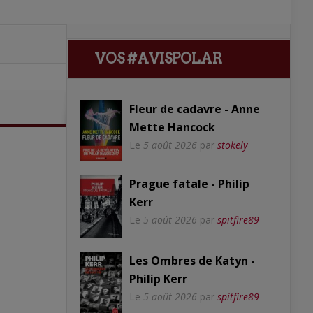
VOS #AVISPOLAR
Fleur de cadavre - Anne
Mette Hancock
Le
5 août 2026
par
stokely
Prague fatale - Philip
Kerr
Le
5 août 2026
par
spitfire89
Les Ombres de Katyn -
Philip Kerr
Le
5 août 2026
par
spitfire89