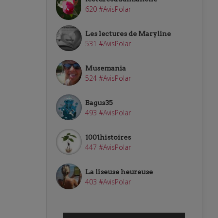
620 #AvisPolar
Les lectures de Maryline
531 #AvisPolar
Musemania
524 #AvisPolar
Bagus35
493 #AvisPolar
1001histoires
447 #AvisPolar
La liseuse heureuse
403 #AvisPolar