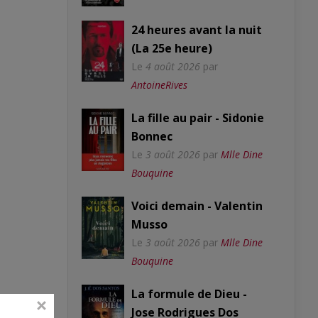
24 heures avant la nuit
(La 25e heure)
Le
4 août 2026
par
AntoineRives
La fille au pair - Sidonie
Bonnec
Le
3 août 2026
par
Mlle Dine
Bouquine
Voici demain - Valentin
Musso
Le
3 août 2026
par
Mlle Dine
Bouquine
La formule de Dieu -
Jose Rodrigues Dos