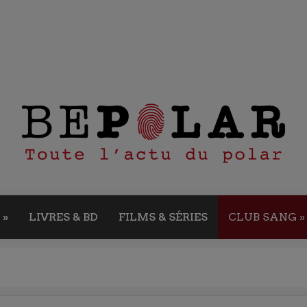
»
LIVRES & BD
FILMS & SÉRIES
CLUB SANG
»