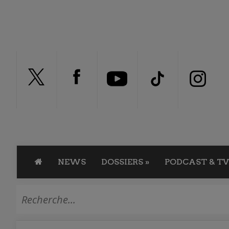
NEWS
DOSSIERS
»
PODCAST & TV