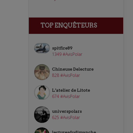
TOP ENQUÊTEURS
spitfire89
1349 #AvisPolar
Chineuse Delecture
828 #AvisPolar
L’atelier de Litote
674 #AvisPolar
universpolars
625 #AvisPolar
lecturesdudimanche