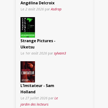
Angélina Delcroix
Le
2 août 2026
par
Asdrap
Strange Pictures -
Uketsu
Le
1er août 2026
par
sylvain3
L’Imitateur - Sam
Holland
Le
27 juillet 2026
par
Le
jardin des lecteurs