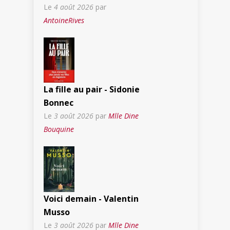
Le
4 août 2026
par
AntoineRives
La fille au pair - Sidonie
Bonnec
Le
3 août 2026
par
Mlle Dine
Bouquine
Voici demain - Valentin
Musso
Le
3 août 2026
par
Mlle Dine