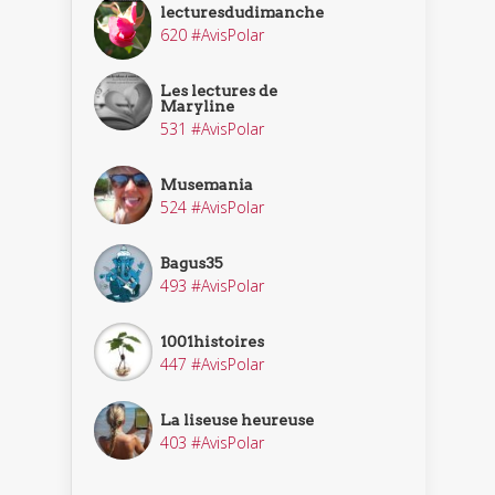
lecturesdudimanche
620 #AvisPolar
Les lectures de
Maryline
531 #AvisPolar
Musemania
524 #AvisPolar
Bagus35
493 #AvisPolar
1001histoires
447 #AvisPolar
La liseuse heureuse
403 #AvisPolar