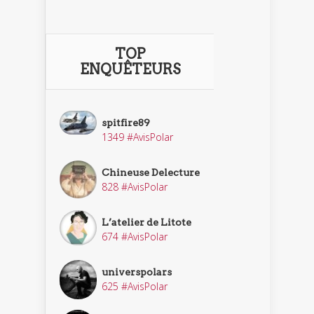
TOP
ENQUÊTEURS
spitfire89
1349 #AvisPolar
Chineuse Delecture
828 #AvisPolar
L’atelier de Litote
674 #AvisPolar
universpolars
625 #AvisPolar