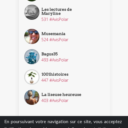
Les lectures de
Maryline
531 #AvisPolar
Musemania
524 #AvisPolar
Bagus35
493 #AvisPolar
1001histoires
447 #AvisPolar
La liseuse heureuse
403 #AvisPolar
En poursuivant votre navigation sur ce site, vous acceptez
Découvrir nos enquêteurs