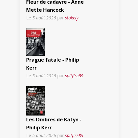
Fleur de cadavre - Anne
Mette Hancock
Le
5 août 2026
par
stokely
Prague fatale - Philip
Kerr
Le
5 août 2026
par
spitfire89
Les Ombres de Katyn -
Philip Kerr
Le
5 août 2026
par
spitfire89