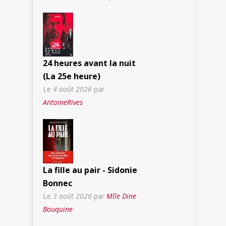
24 heures avant la nuit
(La 25e heure)
Le
4 août 2026
par
AntoineRives
La fille au pair - Sidonie
Bonnec
Le
3 août 2026
par
Mlle Dine
Bouquine