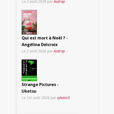
Le
2 août 2026
par
Asdrap
Qui est mort à Noël ? -
Angélina Delcroix
Le
2 août 2026
par
Asdrap
Strange Pictures -
Uketsu
Le
1er août 2026
par
sylvain3