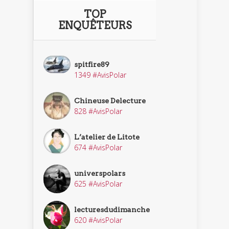
TOP
ENQUÊTEURS
spitfire89
1349 #AvisPolar
Chineuse Delecture
828 #AvisPolar
L’atelier de Litote
674 #AvisPolar
universpolars
625 #AvisPolar
lecturesdudimanche
620 #AvisPolar