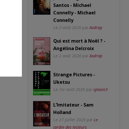
Santos - Michael
Connelly - Michael
Connelly
Le
2 août 2026
par
Asdrap
Qui est mort à Noël ? -
Angélina Delcroix
Le
2 août 2026
par
Asdrap
Strange Pictures -
Uketsu
Le
1er août 2026
par
sylvain3
L’Imitateur - Sam
Holland
Le
27 juillet 2026
par
Le
jardin des lecteurs