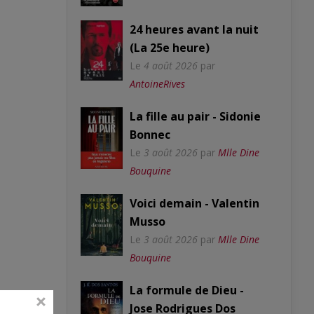
24 heures avant la nuit
(La 25e heure)
Le
4 août 2026
par
AntoineRives
La fille au pair - Sidonie
Bonnec
Le
3 août 2026
par
Mlle Dine
Bouquine
Voici demain - Valentin
Musso
Le
3 août 2026
par
Mlle Dine
Bouquine
La formule de Dieu -
Jose Rodrigues Dos