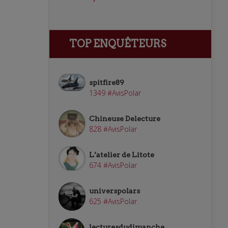
TOP ENQUÊTEURS
spitfire89
1349 #AvisPolar
Chineuse Delecture
828 #AvisPolar
L’atelier de Litote
674 #AvisPolar
universpolars
625 #AvisPolar
lecturesdudimanche