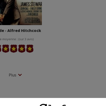
de - Alfred Hitchcock
e moyenne : (sur 3 avis)
Plus