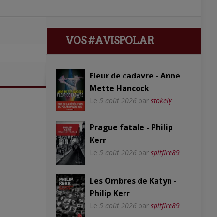
VOS #AVISPOLAR
Fleur de cadavre - Anne
Mette Hancock
Le
5 août 2026
par
stokely
Prague fatale - Philip
Kerr
Le
5 août 2026
par
spitfire89
Les Ombres de Katyn -
Philip Kerr
Le
5 août 2026
par
spitfire89