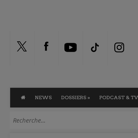
NEWS
DOSSIERS
»
PODCAST & TV