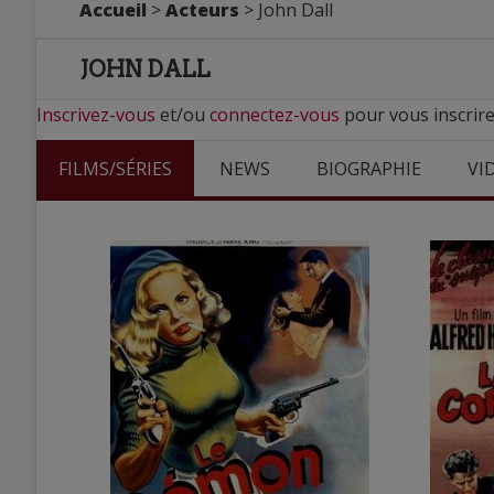
Accueil
>
Acteurs
> John Dall
JOHN DALL
Inscrivez-vous
et/ou
connectez-vous
pour vous inscrire
FILMS/SÉRIES
NEWS
BIOGRAPHIE
VI