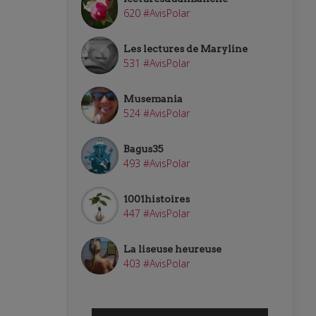
620 #AvisPolar
Les lectures de Maryline
531 #AvisPolar
Musemania
524 #AvisPolar
Bagus35
493 #AvisPolar
1001histoires
447 #AvisPolar
La liseuse heureuse
403 #AvisPolar