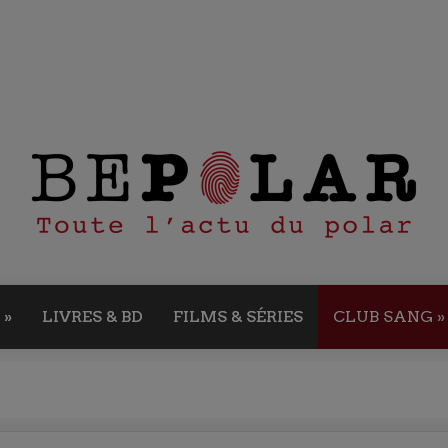
»
LIVRES & BD
FILMS & SÉRIES
CLUB SANG
»