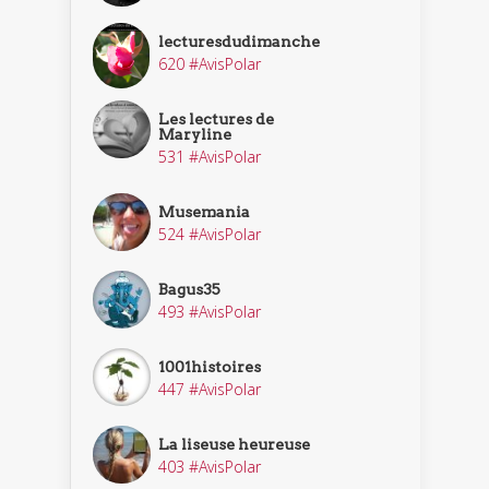
lecturesdudimanche
620 #AvisPolar
Les lectures de
Maryline
531 #AvisPolar
Musemania
524 #AvisPolar
Bagus35
493 #AvisPolar
1001histoires
447 #AvisPolar
La liseuse heureuse
403 #AvisPolar