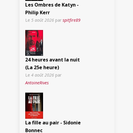
Les Ombres de Katyn -
Philip Kerr
Le
5 août 2026
par
spitfire89
24 heures avant la nuit
(La 25e heure)
Le
4 août 2026
par
AntoineRives
La fille au pair - Sidonie
Bonnec