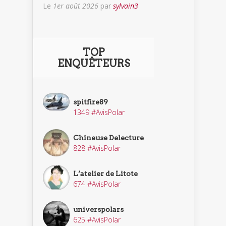
Le
1er août 2026
par
sylvain3
TOP
ENQUÊTEURS
spitfire89
1349 #AvisPolar
Chineuse Delecture
828 #AvisPolar
L’atelier de Litote
674 #AvisPolar
universpolars
625 #AvisPolar