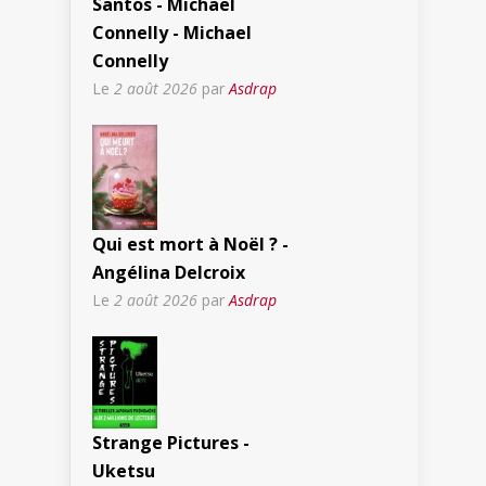
Santos - Michael
Connelly - Michael
Connelly
Le
2 août 2026
par
Asdrap
Qui est mort à Noël ? -
Angélina Delcroix
Le
2 août 2026
par
Asdrap
Strange Pictures -
Uketsu