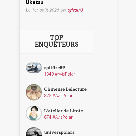
Uketsu
Le
1er août 2026
par
sylvain3
TOP
ENQUÊTEURS
spitfire89
1349 #AvisPolar
Chineuse Delecture
828 #AvisPolar
L’atelier de Litote
674 #AvisPolar
universpolars