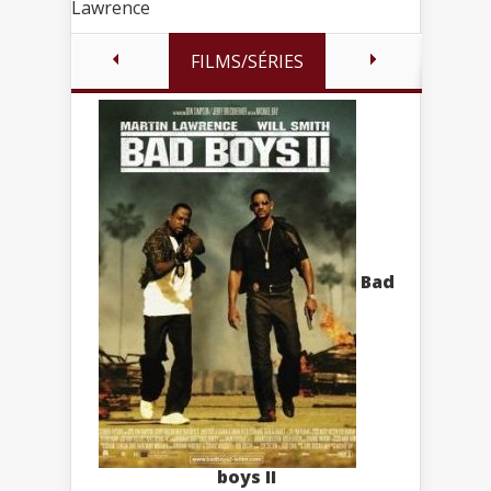
Lawrence
FILMS/SÉRIES
Bad
boys II