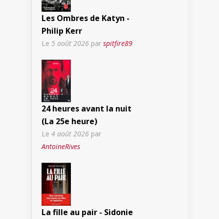
Les Ombres de Katyn -
Philip Kerr
Le
5 août 2026
par
spitfire89
24 heures avant la nuit
(La 25e heure)
Le
4 août 2026
par
AntoineRives
La fille au pair - Sidonie