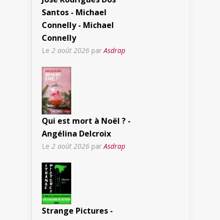
Santos - Michael
Connelly - Michael
Connelly
Le
2 août 2026
par
Asdrap
Qui est mort à Noël ? -
Angélina Delcroix
Le
2 août 2026
par
Asdrap
Strange Pictures -