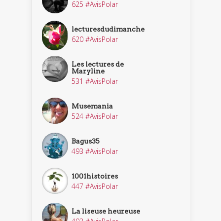
625 #AvisPolar
lecturesdudimanche
620 #AvisPolar
Les lectures de
Maryline
531 #AvisPolar
Musemania
524 #AvisPolar
Bagus35
493 #AvisPolar
1001histoires
447 #AvisPolar
La liseuse heureuse