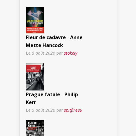
Fleur de cadavre - Anne
Mette Hancock
Le
5 août 2026
par
stokely
Prague fatale - Philip
Kerr
Le
5 août 2026
par
spitfire89