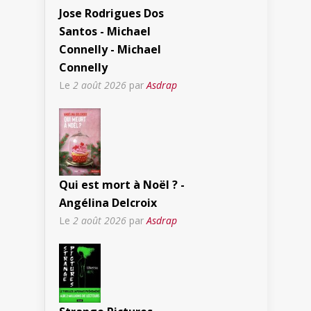
Jose Rodrigues Dos
Santos - Michael
Connelly - Michael
Connelly
Le
2 août 2026
par
Asdrap
Qui est mort à Noël ? -
Angélina Delcroix
Le
2 août 2026
par
Asdrap