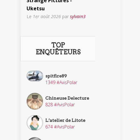
Strange Pictures -
Uketsu
Le
1er août 2026
par
sylvain3
TOP
ENQUÊTEURS
spitfire89
1349 #AvisPolar
Chineuse Delecture
828 #AvisPolar
L’atelier de Litote
674 #AvisPolar