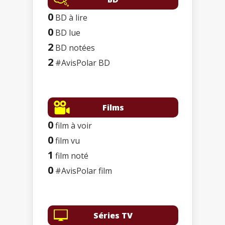
0
BD à lire
0
BD lue
2
BD notées
2
#AvisPolar BD
Films
0
film à voir
0
film vu
1
film noté
0
#AvisPolar film
Séries TV