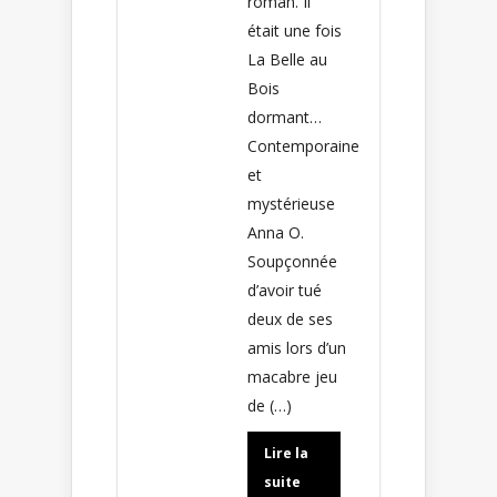
roman. Il
était une fois
La Belle au
Bois
dormant…
Contemporaine
et
mystérieuse
Anna O.
Soupçonnée
d’avoir tué
deux de ses
amis lors d’un
macabre jeu
de (…)
Lire la
suite