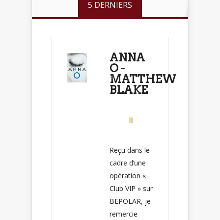
5 DERNIERS
ANNA
O -
MATTHEW
BLAKE
Reçu dans le
cadre d’une
opération «
Club VIP » sur
BEPOLAR, je
remercie