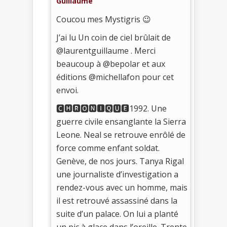
Guillaume
Coucou mes Mystigris 😉
J’ai lu Un coin de ciel brûlait de
@laurentguillaume . Merci
beaucoup à @bepolar et aux
éditions @michellafon pour cet
envoi.
🅲🅷🆁🅾🅽🅸🆀🆄🅴1992. Une
guerre civile ensanglante la Sierra
Leone. Neal se retrouve enrôlé de
force comme enfant soldat.
Genève, de nos jours. Tanya Rigal
une journaliste d’investigation a
rendez-vous avec un homme, mais
il est retrouvé assassiné dans la
suite d’un palace. On lui a planté
un pic à glace dans l’oreille. Trente