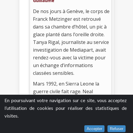
Guillaume
De nos jours à Genève, le corps de
Franck Metzinger est retrouvé
dans sa chambre d’hôtel, un pic à
glace planté dans l’oreille droite.
Tanya Rigal, journaliste au service
investigation de Mediapart, avait
rendez-vous avec la victime pour
un échange d’informations
classées sensibles.
Mars 1992, en Sierra Leone la
guerre civile fait rage. Neal
Yeboah, jeune écolier de 12 ans,
En poursuivant votre navigation sur ce site, vous acceptez
voit son destin basculé lorsqu’un
l’utilisation de cookies pour réaliser des statistiques de
groupe armé de rebelles du RUF
visites.
l’enrôlent de force. Son passé est
Accepter
Refuser
laissé derrière lui dans un chaos