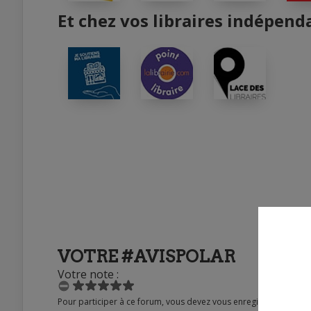
Et chez vos libraires indépend
VOTRE #AVISPOLAR
Votre note :
Pour participer à ce forum, vous devez vous enregistrer au préalable. Merci d’indiquer ci-dessous l’identifiant personnel qui vous a été fourni. Si vous