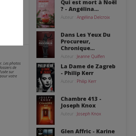
Qui est mort à Noël
? - Angélina...
Auteur :
Angélina Delcroix
Dans Les Yeux Du
Procureur,
Chronique...
Auteur :
Jeanne Quilfen
er. Les photos
La Dame de Zagreb
dossiers de
fusée sur
- Philip Kerr
 pour votre
Auteur :
Philip Kerr
Chambre 413 -
Joseph Knox
Auteur :
Joseph Knox
Glen Affric - Karine