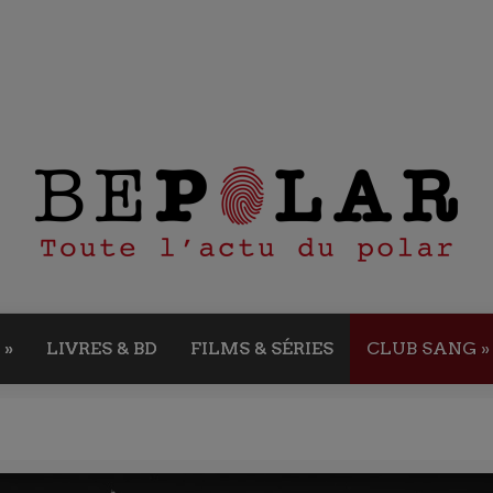
»
LIVRES & BD
FILMS & SÉRIES
CLUB SANG
»