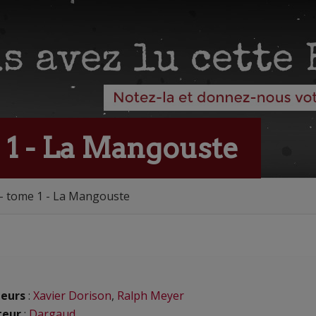
 1 - La Mangouste
 - tome 1 - La Mangouste
eurs
:
Xavier Dorison
,
Ralph Meyer
teur
:
Dargaud