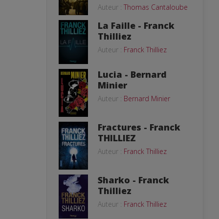
Auteur :
Thomas Cantaloube
La Faille - Franck
Thilliez
Auteur :
Franck Thilliez
Lucia - Bernard
Minier
Auteur :
Bernard Minier
Fractures - Franck
THILLIEZ
Auteur :
Franck Thilliez
Sharko - Franck
Thilliez
Auteur :
Franck Thilliez