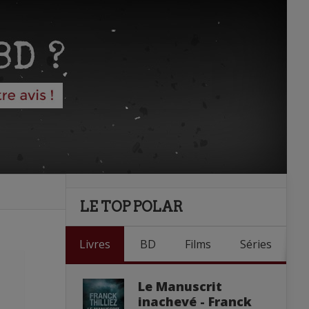
LE TOP POLAR
Livres
BD
Films
Séries
Le Manuscrit
inachevé - Franck