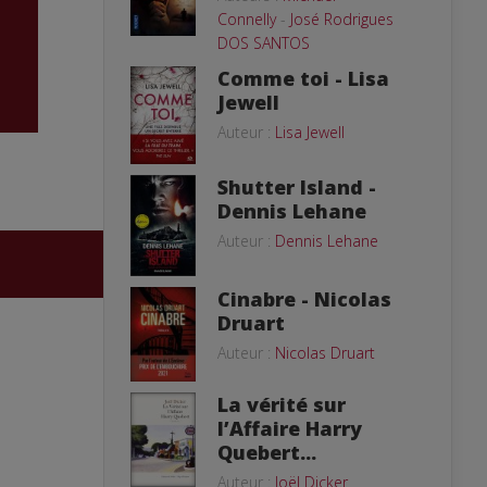
Connelly
-
José Rodrigues
DOS SANTOS
Comme toi - Lisa
Jewell
Auteur :
Lisa Jewell
Shutter Island -
Dennis Lehane
Auteur :
Dennis Lehane
Cinabre - Nicolas
Druart
Auteur :
Nicolas Druart
La vérité sur
l’Affaire Harry
Quebert...
Auteur :
Joël Dicker