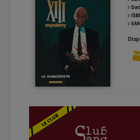
Dat
ISB
EA
Disp