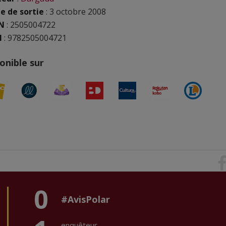
e de sortie
: 3 octobre 2008
N
:
2505004722
N
: 9782505004721
onible sur
0
#AvisPolar
enquêteur