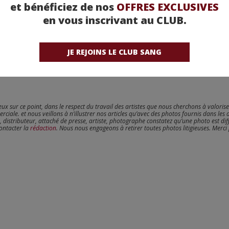
et bénéficiez de nos
OFFRES EXCLUSIVES
en vous inscrivant au CLUB.
JE REJOINS LE CLUB SANG
reux sur ce point, dans le respect du travail des artistes que nous cherchons à valoris
erciale. et nous veillons à n’illustrer nos articles qu’avec des photos fournis dans les 
, distributeur, attaché de presse, artiste, photographe constatez qu’une photo est dif
contacter la
rédaction
. Nous nous engageons à retirer toutes photos litigieuses. Merci