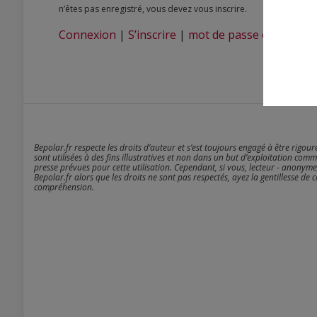
n’êtes pas enregistré, vous devez vous inscrire.
Connexion
|
S’inscrire
|
mot de passe oublié ?
Bepolar.fr respecte les droits d’auteur et s’est toujours engagé à être rigou
sont utilisées à des fins illustratives et non dans un but d’exploitation comm
presse prévues pour cette utilisation. Cependant, si vous, lecteur - anonyme
Bepolar.fr alors que les droits ne sont pas respectés, ayez la gentillesse de 
compréhension.