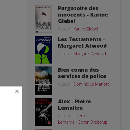
Purgatoire des
innocents - Karine
Giebel
Auteur :
Karine Giebel
Les Testaments -
Margaret Atwood
Auteur :
Margaret Atwood
Bien connu des
services de police
Auteur :
Dominique Manotti
Alex - Pierre
Lemaitre
Auteurs :
Pierre
Lemaitre
-
Søren Sveistrup