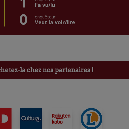
1
l'a vu/lu
0
enquêteur
Veut la voir/lire
etez-la chez nos partenaires !