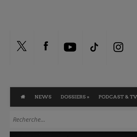
NEWS
DOSSIERS
»
PODCAST & TV