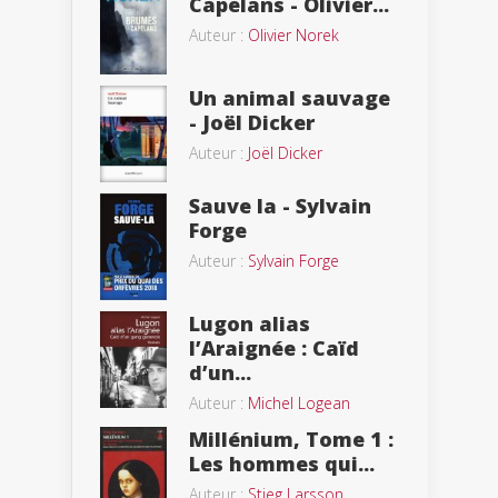
Capelans - Olivier...
Auteur :
Olivier Norek
Un animal sauvage
- Joël Dicker
Auteur :
Joël Dicker
Sauve la - Sylvain
Forge
Auteur :
Sylvain Forge
Lugon alias
l’Araignée : Caïd
d’un...
Auteur :
Michel Logean
Millénium, Tome 1 :
Les hommes qui...
Auteur :
Stieg Larsson