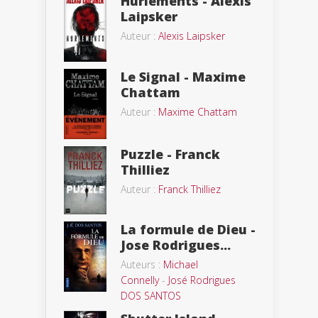
Hurlements - Alexis
Laipsker
Auteur :
Alexis Laipsker
Le Signal - Maxime
Chattam
Auteur :
Maxime Chattam
Puzzle - Franck
Thilliez
Auteur :
Franck Thilliez
La formule de Dieu -
Jose Rodrigues...
Auteurs :
Michael
Connelly
-
José Rodrigues
DOS SANTOS