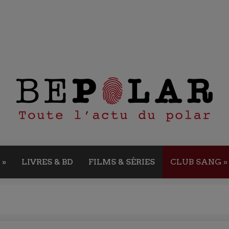
»
LIVRES & BD
FILMS & SÉRIES
CLUB SANG
»