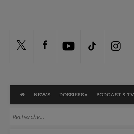
NEWS
DOSSIERS
»
PODCAST & TV