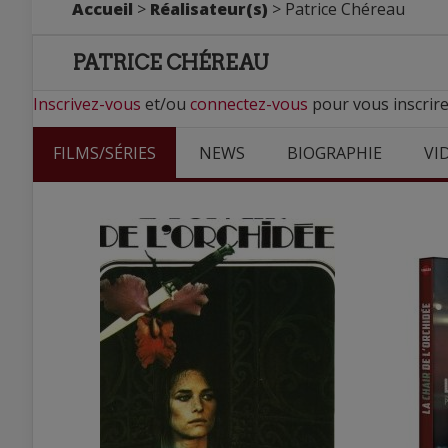
Accueil
>
Réalisateur(s)
> Patrice Chéreau
PATRICE CHÉREAU
Inscrivez-vous
et/ou
connectez-vous
pour vous inscrire
FILMS/SÉRIES
NEWS
BIOGRAPHIE
VI