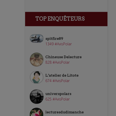
TOP ENQUÊTEURS
spitfire89
1349 #AvisPolar
Chineuse Delecture
828 #AvisPolar
L’atelier de Litote
674 #AvisPolar
universpolars
625 #AvisPolar
lecturesdudimanche