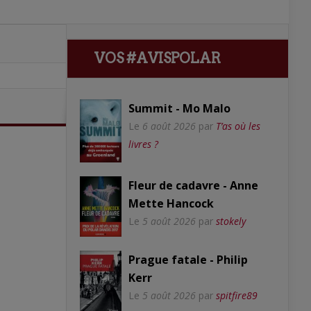
VOS #AVISPOLAR
Summit - Mo Malo
Le
6 août 2026
par
T’as où les
livres ?
Fleur de cadavre - Anne
Mette Hancock
Le
5 août 2026
par
stokely
Prague fatale - Philip
Kerr
Le
5 août 2026
par
spitfire89