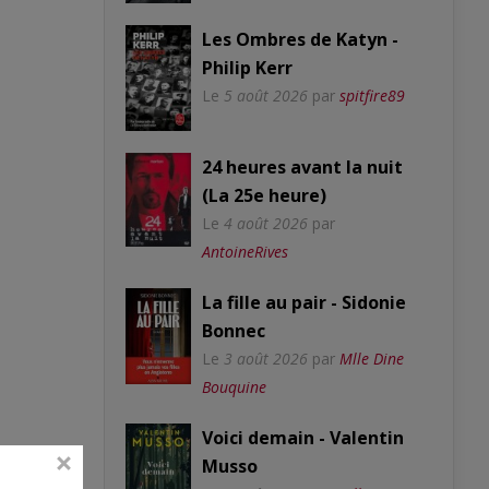
Les Ombres de Katyn -
Philip Kerr
Le
5 août 2026
par
spitfire89
24 heures avant la nuit
(La 25e heure)
Le
4 août 2026
par
AntoineRives
La fille au pair - Sidonie
Bonnec
Le
3 août 2026
par
Mlle Dine
Bouquine
Voici demain - Valentin
Musso