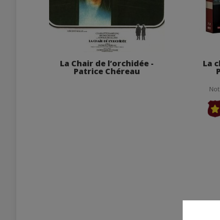
La Chair de l’orchidée -
La c
Patrice Chéreau
Not