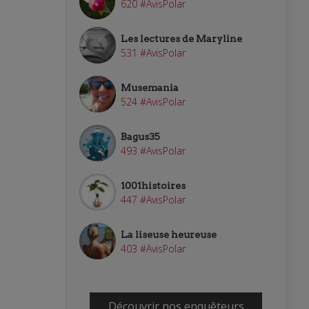
620 #AvisPolar
Les lectures de Maryline
531 #AvisPolar
Musemania
524 #AvisPolar
Bagus35
493 #AvisPolar
1001histoires
447 #AvisPolar
La liseuse heureuse
403 #AvisPolar
Découvrir nos enquêteurs