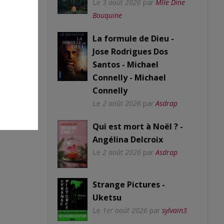
Le
3 août 2026
par
Mlle Dine
Bouquine
La formule de Dieu -
Jose Rodrigues Dos
Santos - Michael
Connelly - Michael
Connelly
Le
2 août 2026
par
Asdrap
Qui est mort à Noël ? -
Angélina Delcroix
Le
2 août 2026
par
Asdrap
Strange Pictures -
Uketsu
Le
1er août 2026
par
sylvain3