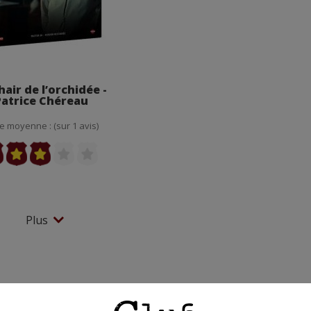
hair de l’orchidée -
Patrice Chéreau
e moyenne : (sur 1 avis)
Plus