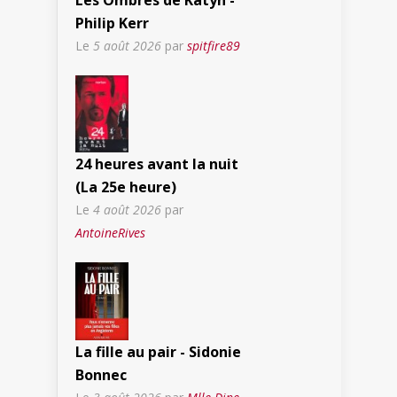
Les Ombres de Katyn -
Philip Kerr
Le
5 août 2026
par
spitfire89
24 heures avant la nuit
(La 25e heure)
Le
4 août 2026
par
AntoineRives
La fille au pair - Sidonie
Bonnec