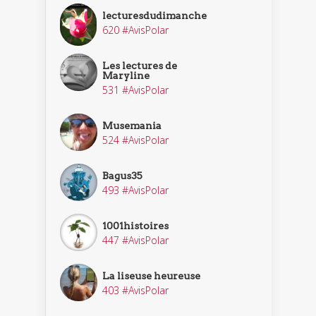
lecturesdudimanche
620 #AvisPolar
Les lectures de
Maryline
531 #AvisPolar
Musemania
524 #AvisPolar
Bagus35
493 #AvisPolar
1001histoires
447 #AvisPolar
La liseuse heureuse
403 #AvisPolar