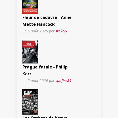
Fleur de cadavre - Anne
Mette Hancock
Le
5 août 2026
par
stokely
Prague fatale - Philip
Kerr
Le
5 août 2026
par
spitfire89