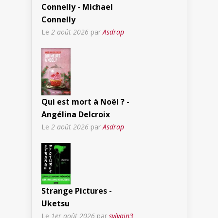
Connelly - Michael
Connelly
Le
2 août 2026
par
Asdrap
Qui est mort à Noël ? -
Angélina Delcroix
Le
2 août 2026
par
Asdrap
Strange Pictures -
Uketsu
Le
1er août 2026
par
sylvain3