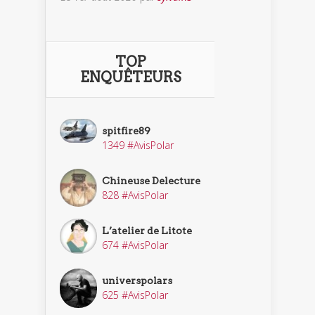
TOP
ENQUÊTEURS
spitfire89
1349 #AvisPolar
Chineuse Delecture
828 #AvisPolar
L’atelier de Litote
674 #AvisPolar
universpolars
625 #AvisPolar