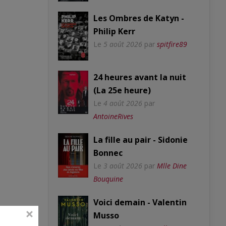
Les Ombres de Katyn -
Philip Kerr
Le
5 août 2026
par
spitfire89
24 heures avant la nuit
(La 25e heure)
Le
4 août 2026
par
AntoineRives
La fille au pair - Sidonie
Bonnec
Le
3 août 2026
par
Mlle Dine
Bouquine
Voici demain - Valentin
Musso