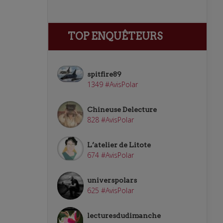
TOP ENQUÊTEURS
spitfire89
1349 #AvisPolar
Chineuse Delecture
828 #AvisPolar
L’atelier de Litote
674 #AvisPolar
universpolars
625 #AvisPolar
lecturesdudimanche