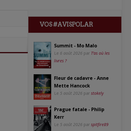
VOS #AVISPOLAR
Summit - Mo Malo
Le
6 août 2026
par
T’as où les
livres ?
Fleur de cadavre - Anne
Mette Hancock
Le
5 août 2026
par
stokely
Prague fatale - Philip
Kerr
Le
5 août 2026
par
spitfire89