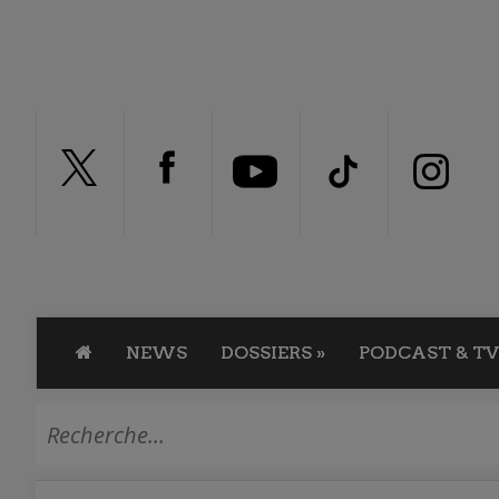
NEWS
DOSSIERS
»
PODCAST & TV