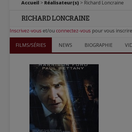
Accueil
>
Réalisateur(s)
> Richard Loncraine
RICHARD LONCRAINE
Inscrivez-vous
et/ou
connectez-vous
pour vous inscrire
FILMS/SÉRIES
NEWS
BIOGRAPHIE
VI