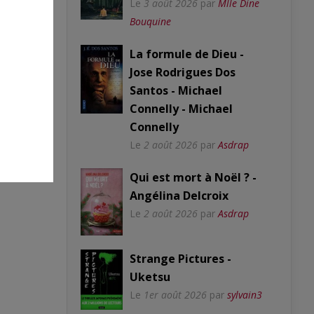
Le
3 août 2026
par
Mlle Dine
Bouquine
La formule de Dieu -
Jose Rodrigues Dos
Santos - Michael
Connelly - Michael
Connelly
Le
2 août 2026
par
Asdrap
Qui est mort à Noël ? -
Angélina Delcroix
Le
2 août 2026
par
Asdrap
Strange Pictures -
Uketsu
Le
1er août 2026
par
sylvain3