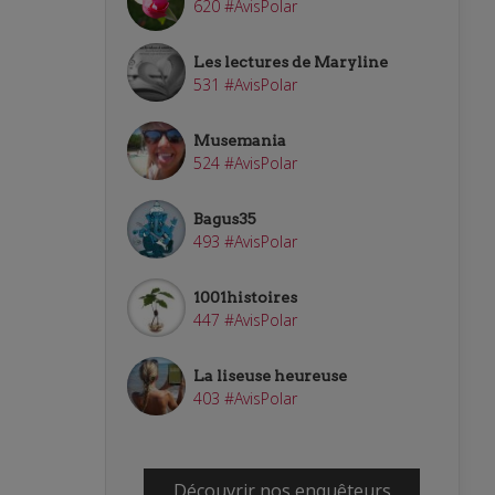
620 #AvisPolar
Les lectures de Maryline
531 #AvisPolar
Musemania
524 #AvisPolar
Bagus35
493 #AvisPolar
1001histoires
447 #AvisPolar
La liseuse heureuse
403 #AvisPolar
Découvrir nos enquêteurs