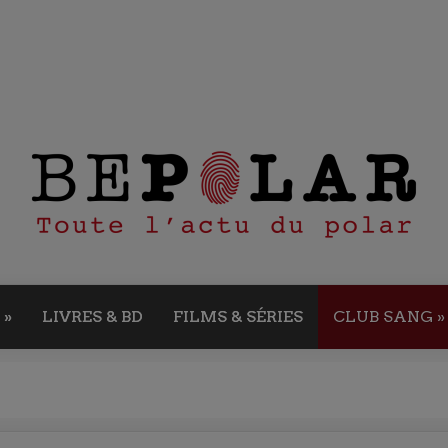
»
LIVRES & BD
FILMS & SÉRIES
CLUB SANG
»