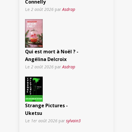
Connelly
Le
2 août 2026
par
Asdrap
Qui est mort à Noël ? -
Angélina Delcroix
Le
2 août 2026
par
Asdrap
Strange Pictures -
Uketsu
Le
1er août 2026
par
sylvain3