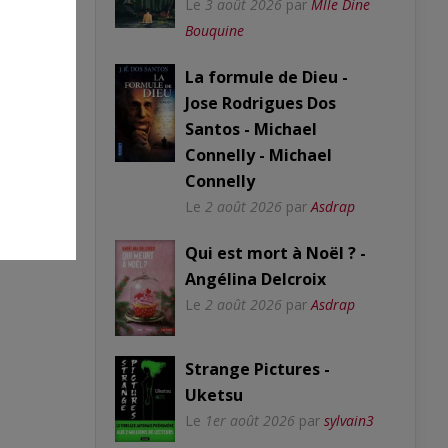
Le
3 août 2026
par
Mlle Dine
Bouquine
La formule de Dieu -
Jose Rodrigues Dos
Santos - Michael
Connelly - Michael
Connelly
Le
2 août 2026
par
Asdrap
Qui est mort à Noël ? -
Angélina Delcroix
Le
2 août 2026
par
Asdrap
Strange Pictures -
Uketsu
Le
1er août 2026
par
sylvain3