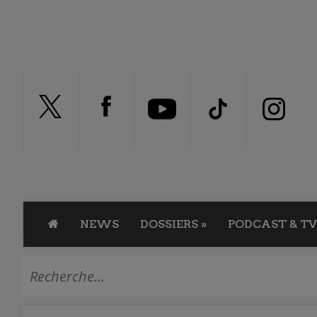
NEWS
DOSSIERS
»
PODCAST & TV