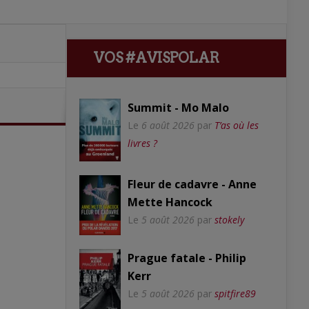
VOS #AVISPOLAR
Summit - Mo Malo
Le
6 août 2026
par
T’as où les
livres ?
Fleur de cadavre - Anne
Mette Hancock
Le
5 août 2026
par
stokely
Prague fatale - Philip
Kerr
Le
5 août 2026
par
spitfire89