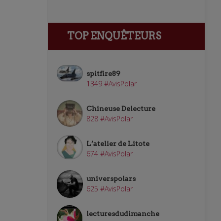
TOP ENQUÊTEURS
spitfire89
1349 #AvisPolar
Chineuse Delecture
828 #AvisPolar
L’atelier de Litote
674 #AvisPolar
universpolars
625 #AvisPolar
lecturesdudimanche