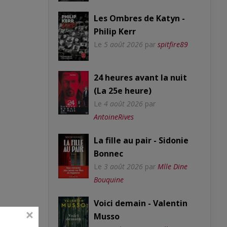
Les Ombres de Katyn -
Philip Kerr
Le
5 août 2026
par
spitfire89
24 heures avant la nuit
(La 25e heure)
Le
4 août 2026
par
AntoineRives
La fille au pair - Sidonie
Bonnec
Le
3 août 2026
par
Mlle Dine
Bouquine
Voici demain - Valentin
Musso