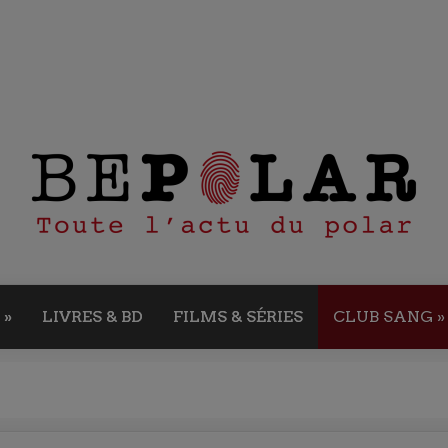
»
LIVRES & BD
FILMS & SÉRIES
CLUB SANG
»