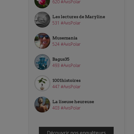
620 #AvisPolar
Les lectures de Maryline
531 #AvisPolar
Musemania
524 #AvisPolar
Bagus35
493 #AvisPolar
1001histoires
447 #AvisPolar
La liseuse heureuse
403 #AvisPolar
Découvrir nos enquêteurs