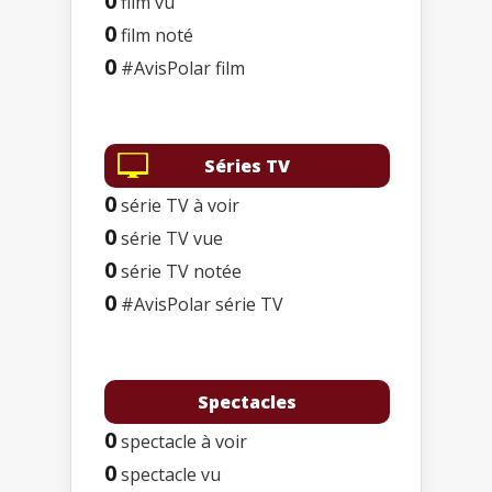
0
film vu
0
film noté
0
#AvisPolar film
Séries TV
0
série TV à voir
0
série TV vue
0
série TV notée
0
#AvisPolar série TV
Spectacles
0
spectacle à voir
0
spectacle vu