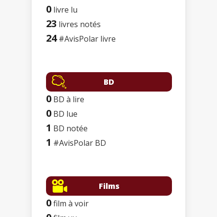
0
livre lu
23
livres notés
24
#AvisPolar livre
BD
0
BD à lire
0
BD lue
1
BD notée
1
#AvisPolar BD
Films
0
film à voir