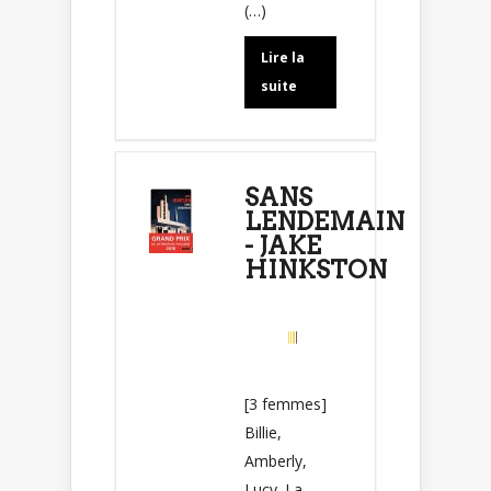
(…)
Lire la
suite
SANS
LENDEMAIN
- JAKE
HINKSTON
[3 femmes]
Billie,
Amberly,
Lucy. La