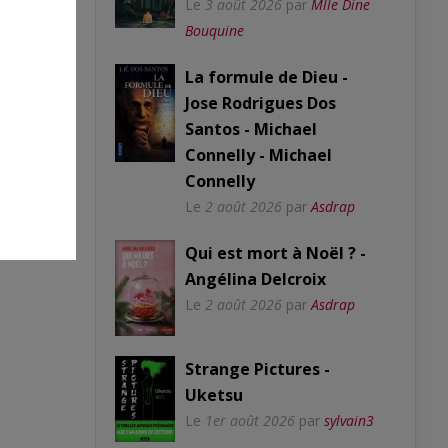
Le
3 août 2026
par
Mlle Dine
Bouquine
La formule de Dieu -
Jose Rodrigues Dos
Santos - Michael
Connelly - Michael
Connelly
Le
2 août 2026
par
Asdrap
Qui est mort à Noël ? -
Angélina Delcroix
Le
2 août 2026
par
Asdrap
Strange Pictures -
Uketsu
Le
1er août 2026
par
sylvain3