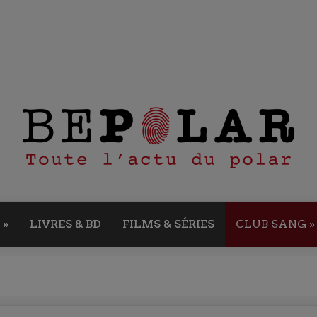
»
LIVRES & BD
FILMS & SÉRIES
CLUB SANG
»