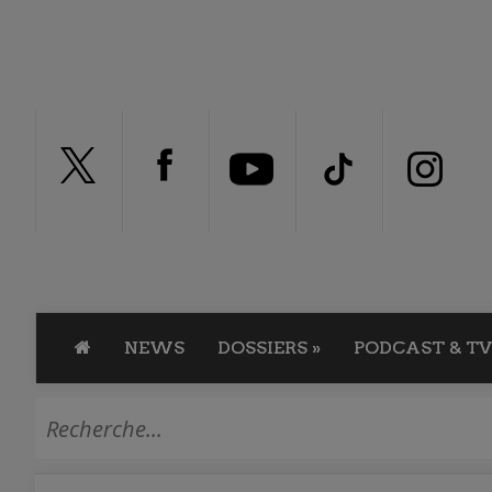
NEWS
DOSSIERS
»
PODCAST & TV