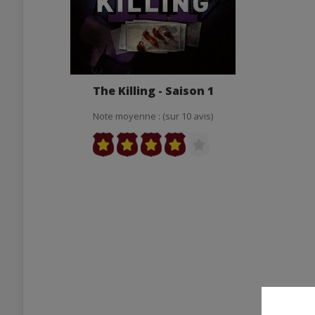
The Killing - Saison 1
Note moyenne : (sur 10 avis)