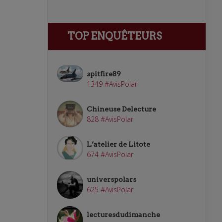
TOP ENQUÊTEURS
spitfire89
1349 #AvisPolar
Chineuse Delecture
828 #AvisPolar
L’atelier de Litote
674 #AvisPolar
universpolars
625 #AvisPolar
lecturesdudimanche