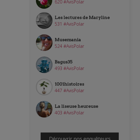
620 #AvisPolar
Les lectures de Maryline
531 #AvisPolar
Musemania
524 #AvisPolar
Bagus35
493 #AvisPolar
1001histoires
447 #AvisPolar
La liseuse heureuse
403 #AvisPolar
Découvrir nos enquêteurs