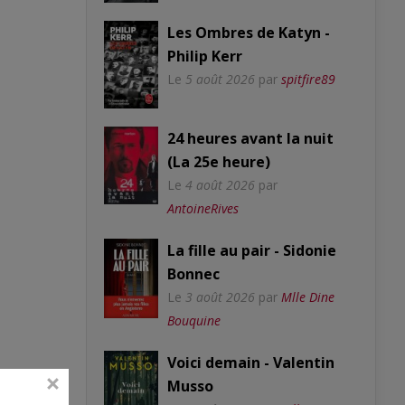
Les Ombres de Katyn -
Philip Kerr
Le
5 août 2026
par
spitfire89
24 heures avant la nuit
(La 25e heure)
Le
4 août 2026
par
AntoineRives
La fille au pair - Sidonie
Bonnec
Le
3 août 2026
par
Mlle Dine
Bouquine
Voici demain - Valentin
Musso