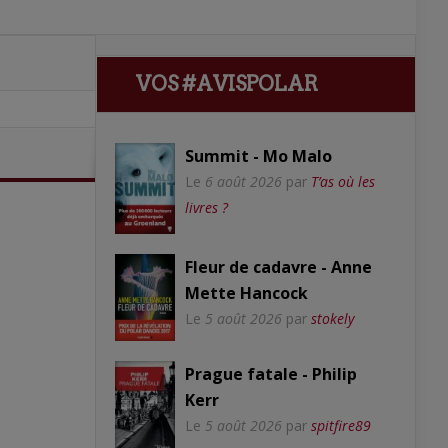
VOS #AVISPOLAR
Summit - Mo Malo
Le
6 août 2026
par
T’as où les
livres ?
Fleur de cadavre - Anne
Mette Hancock
Le
5 août 2026
par
stokely
Prague fatale - Philip
Kerr
Le
5 août 2026
par
spitfire89