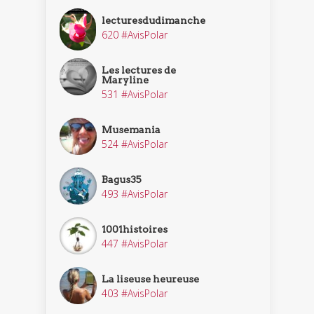
lecturesdudimanche
620 #AvisPolar
Les lectures de
Maryline
531 #AvisPolar
Musemania
524 #AvisPolar
Bagus35
493 #AvisPolar
1001histoires
447 #AvisPolar
La liseuse heureuse
403 #AvisPolar