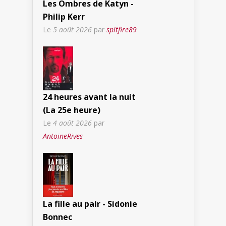
Les Ombres de Katyn -
Philip Kerr
Le
5 août 2026
par
spitfire89
24 heures avant la nuit
(La 25e heure)
Le
4 août 2026
par
AntoineRives
La fille au pair - Sidonie
Bonnec