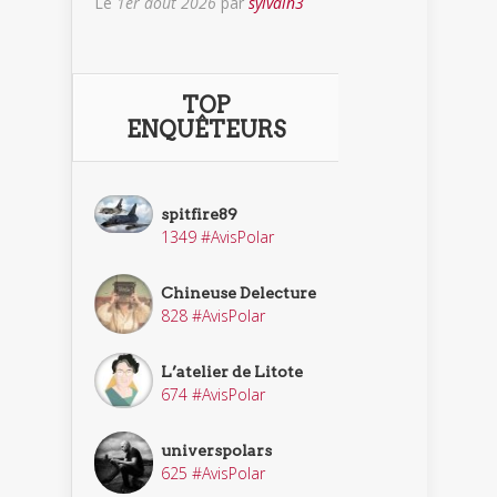
Le
1er août 2026
par
sylvain3
TOP
ENQUÊTEURS
spitfire89
1349 #AvisPolar
Chineuse Delecture
828 #AvisPolar
L’atelier de Litote
674 #AvisPolar
universpolars
625 #AvisPolar