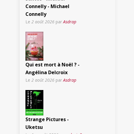
Connelly - Michael
Connelly
Le
2 août 2026
par
Asdrap
Qui est mort à Noël ? -
Angélina Delcroix
Le
2 août 2026
par
Asdrap
Strange Pictures -
Uketsu