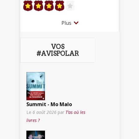
Plus
VOS
#AVISPOLAR
Summit - Mo Malo
Le
6 août 2026
par
T’as où les
livres ?