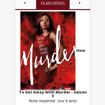
FILMS/SÉRIES
How
To Get Away With Murder - Saison
5
Note moyenne : (sur 6 avis)