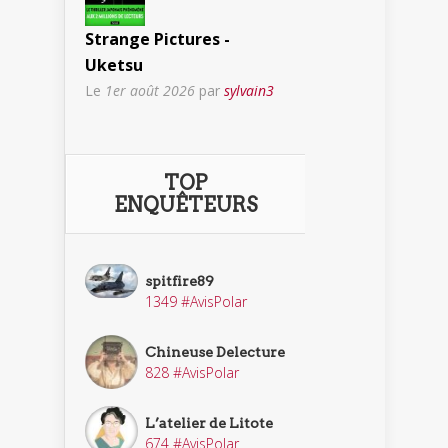
Strange Pictures -
Uketsu
Le
1er août 2026
par
sylvain3
TOP
ENQUÊTEURS
spitfire89
1349 #AvisPolar
Chineuse Delecture
828 #AvisPolar
L’atelier de Litote
674 #AvisPolar