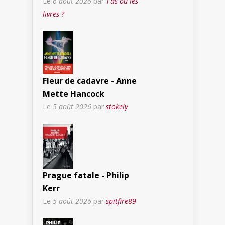
Le
6 août 2026
par
T’as où les
livres ?
Fleur de cadavre - Anne
Mette Hancock
Le
5 août 2026
par
stokely
Prague fatale - Philip
Kerr
Le
5 août 2026
par
spitfire89