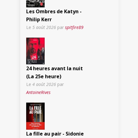
Les Ombres de Katyn -
Philip Kerr
Le
5 août 2026
par
spitfire89
24 heures avant la nuit
(La 25e heure)
Le
4 août 2026
par
AntoineRives
La fille au pair - Sidonie