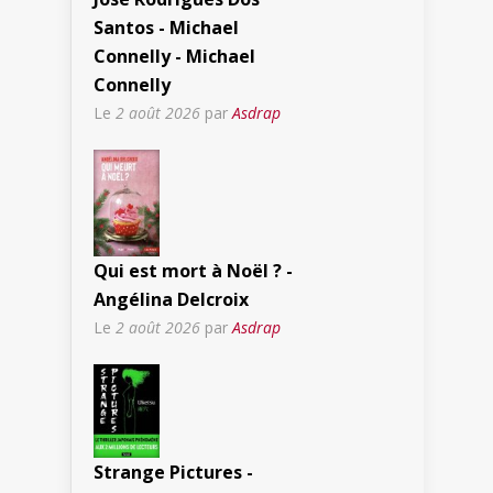
Santos - Michael
Connelly - Michael
Connelly
Le
2 août 2026
par
Asdrap
Qui est mort à Noël ? -
Angélina Delcroix
Le
2 août 2026
par
Asdrap
Strange Pictures -