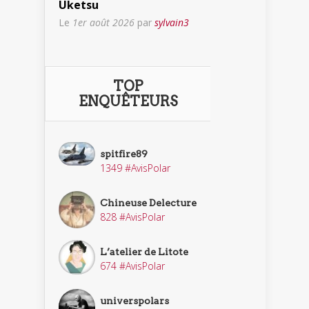
Uketsu
Le
1er août 2026
par
sylvain3
TOP
ENQUÊTEURS
spitfire89
1349 #AvisPolar
Chineuse Delecture
828 #AvisPolar
L’atelier de Litote
674 #AvisPolar
universpolars