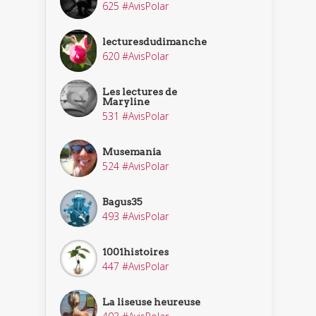
625 #AvisPolar
lecturesdudimanche
620 #AvisPolar
Les lectures de
Maryline
531 #AvisPolar
Musemania
524 #AvisPolar
Bagus35
493 #AvisPolar
1001histoires
447 #AvisPolar
La liseuse heureuse