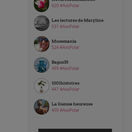
620 #AvisPolar
Les lectures de Maryline
531 #AvisPolar
Musemania
524 #AvisPolar
Bagus35
493 #AvisPolar
1001histoires
447 #AvisPolar
La liseuse heureuse
403 #AvisPolar