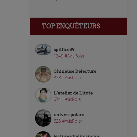
TOP ENQUÊTEURS
spitfire89
1349 #AvisPolar
Chineuse Delecture
828 #AvisPolar
L’atelier de Litote
674 #AvisPolar
universpolars
625 #AvisPolar
lecturesdudimanche