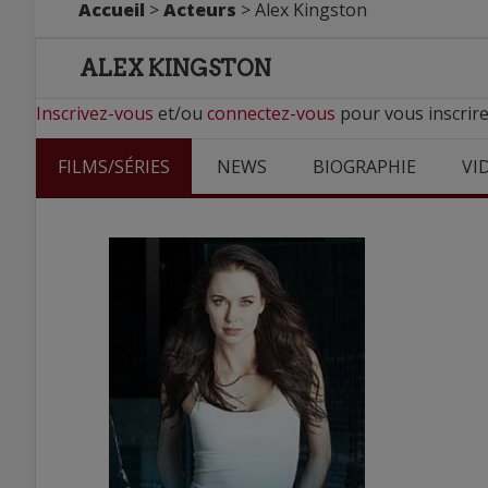
Accueil
>
Acteurs
> Alex Kingston
ALEX KINGSTON
Inscrivez-vous
et/ou
connectez-vous
pour vous inscrire
FILMS/SÉRIES
NEWS
BIOGRAPHIE
VI