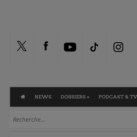
NEWS
DOSSIERS
»
PODCAST & TV