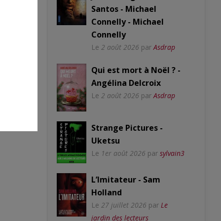
Santos - Michael
Connelly - Michael
Connelly
Le
2 août 2026
par
Asdrap
Qui est mort à Noël ? -
Angélina Delcroix
Le
2 août 2026
par
Asdrap
Strange Pictures -
Uketsu
Le
1er août 2026
par
sylvain3
L’Imitateur - Sam
Holland
Le
27 juillet 2026
par
Le
jardin des lecteurs