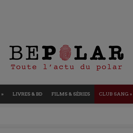
»
LIVRES & BD
FILMS & SÉRIES
CLUB SANG
»