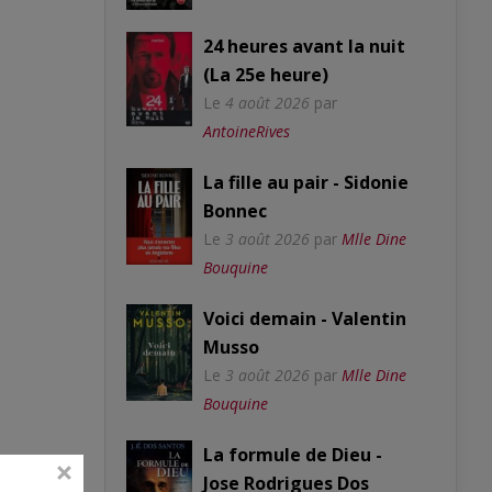
24 heures avant la nuit
(La 25e heure)
Le
4 août 2026
par
AntoineRives
La fille au pair - Sidonie
Bonnec
Le
3 août 2026
par
Mlle Dine
Bouquine
Voici demain - Valentin
Musso
Le
3 août 2026
par
Mlle Dine
Bouquine
La formule de Dieu -
Jose Rodrigues Dos