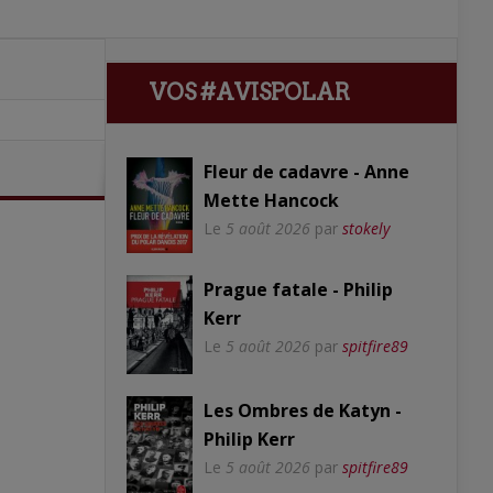
VOS #AVISPOLAR
Fleur de cadavre - Anne
Mette Hancock
Le
5 août 2026
par
stokely
Prague fatale - Philip
Kerr
Le
5 août 2026
par
spitfire89
Les Ombres de Katyn -
Philip Kerr
Le
5 août 2026
par
spitfire89