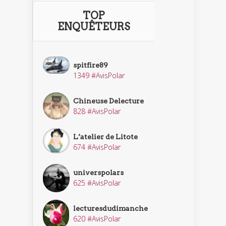
TOP
ENQUÊTEURS
spitfire89
1349 #AvisPolar
Chineuse Delecture
828 #AvisPolar
L’atelier de Litote
674 #AvisPolar
universpolars
625 #AvisPolar
lecturesdudimanche
620 #AvisPolar