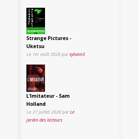
Strange Pictures -
Uketsu
Le
1er août 2026
par
sylvain3
L’Imitateur - Sam
Holland
Le
27 juillet 2026
par
Le
jardin des lecteurs