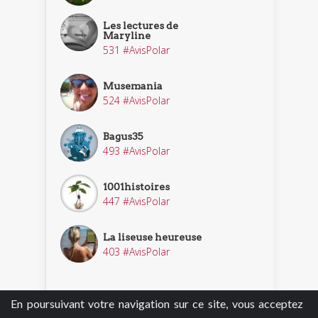
Les lectures de
Maryline
531 #AvisPolar
Musemania
524 #AvisPolar
Bagus35
493 #AvisPolar
1001histoires
447 #AvisPolar
La liseuse heureuse
403 #AvisPolar
En poursuivant votre navigation sur ce site, vous acceptez
Découvrir nos enquêteurs