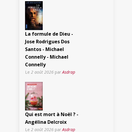
La formule de Dieu -
Jose Rodrigues Dos
Santos - Michael
Connelly - Michael
Connelly
Le
2 août 2026
par
Asdrap
Qui est mort à Noël ? -
Angélina Delcroix
Le
2 août 2026
par
Asdrap