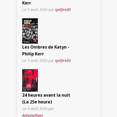
Kerr
Le
5 août 2026
par
spitfire89
Les Ombres de Katyn -
Philip Kerr
Le
5 août 2026
par
spitfire89
24 heures avant la nuit
(La 25e heure)
Le
4 août 2026
par
AntoineRives