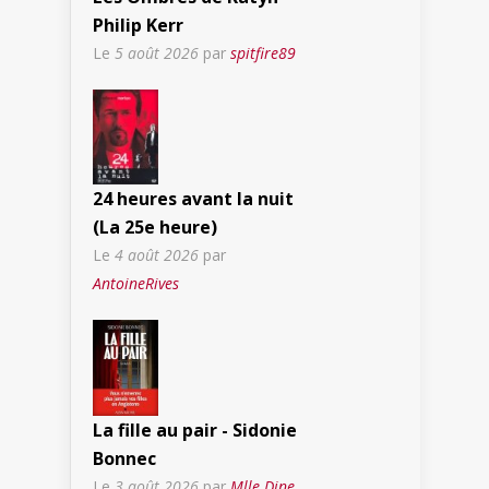
Philip Kerr
Le
5 août 2026
par
spitfire89
24 heures avant la nuit
(La 25e heure)
Le
4 août 2026
par
AntoineRives
La fille au pair - Sidonie
Bonnec
Le
3 août 2026
par
Mlle Dine