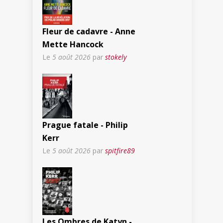
Fleur de cadavre - Anne
Mette Hancock
Le
5 août 2026
par
stokely
Prague fatale - Philip
Kerr
Le
5 août 2026
par
spitfire89
Les Ombres de Katyn -