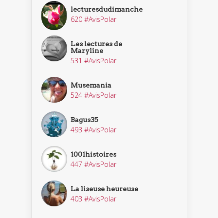
lecturesdudimanche
620 #AvisPolar
Les lectures de
Maryline
531 #AvisPolar
Musemania
524 #AvisPolar
Bagus35
493 #AvisPolar
1001histoires
447 #AvisPolar
La liseuse heureuse
403 #AvisPolar