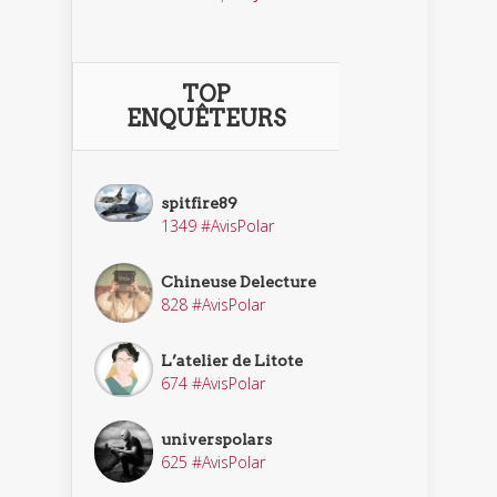
TOP
ENQUÊTEURS
spitfire89
1349 #AvisPolar
Chineuse Delecture
828 #AvisPolar
L’atelier de Litote
674 #AvisPolar
universpolars
625 #AvisPolar