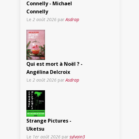
Connelly - Michael
Connelly
Le
2 août 2026
par
Asdrap
Qui est mort à Noël ? -
Angélina Delcroix
Le
2 août 2026
par
Asdrap
Strange Pictures -
Uketsu
Le
1er août 2026
par
sylvain3