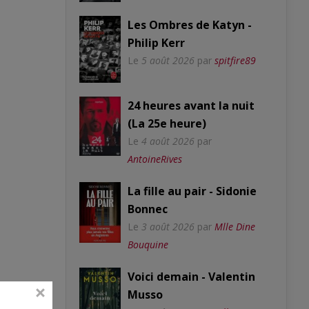
Les Ombres de Katyn -
Philip Kerr
Le
5 août 2026
par
spitfire89
24 heures avant la nuit
(La 25e heure)
Le
4 août 2026
par
AntoineRives
La fille au pair - Sidonie
Bonnec
Le
3 août 2026
par
Mlle Dine
Bouquine
Voici demain - Valentin
Musso