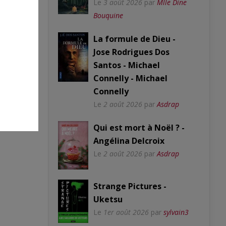
Le
3 août 2026
par
Mlle Dine
Bouquine
La formule de Dieu -
Jose Rodrigues Dos
Santos - Michael
Connelly - Michael
Connelly
Le
2 août 2026
par
Asdrap
Qui est mort à Noël ? -
Angélina Delcroix
Le
2 août 2026
par
Asdrap
Strange Pictures -
Uketsu
Le
1er août 2026
par
sylvain3