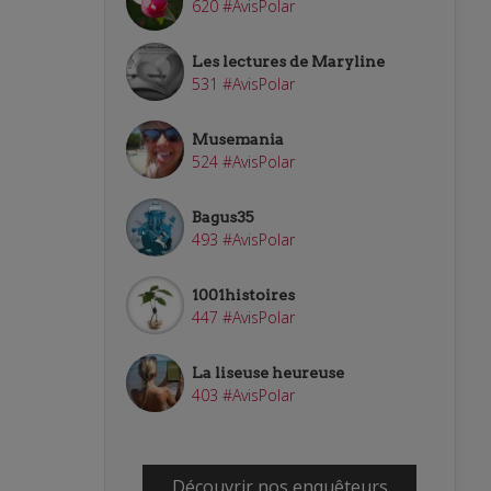
620 #AvisPolar
Les lectures de Maryline
531 #AvisPolar
Musemania
524 #AvisPolar
Bagus35
493 #AvisPolar
1001histoires
447 #AvisPolar
La liseuse heureuse
403 #AvisPolar
Découvrir nos enquêteurs