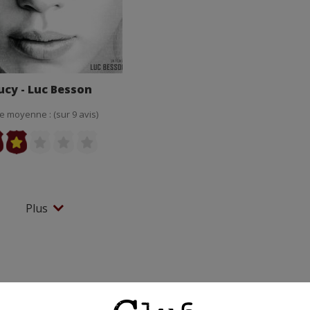
ucy - Luc Besson
e moyenne : (sur 9 avis)
Plus