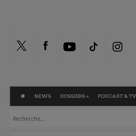
NEWS
DOSSIERS
»
PODCAST & TV