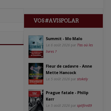
VOS #AVISPOLAR
Summit - Mo Malo
Le
6 août 2026
par
T’as où les
livres ?
Fleur de cadavre - Anne
Mette Hancock
Le
5 août 2026
par
stokely
Prague fatale - Philip
Kerr
Le
5 août 2026
par
spitfire89