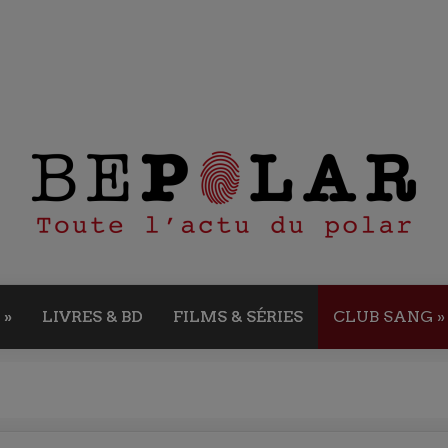
»
LIVRES & BD
FILMS & SÉRIES
CLUB SANG
»