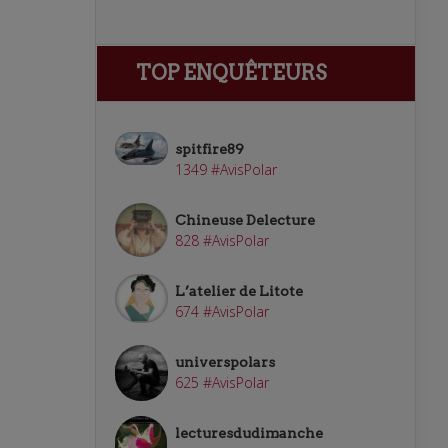
TOP ENQUÊTEURS
spitfire89
1349 #AvisPolar
Chineuse Delecture
828 #AvisPolar
L’atelier de Litote
674 #AvisPolar
universpolars
625 #AvisPolar
lecturesdudimanche