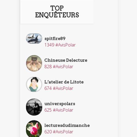
TOP
ENQUÊTEURS
spitfire89
1349 #AvisPolar
Chineuse Delecture
828 #AvisPolar
L’atelier de Litote
674 #AvisPolar
universpolars
625 #AvisPolar
lecturesdudimanche
620 #AvisPolar