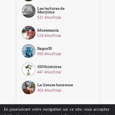
Les lectures de
Maryline
531 #AvisPolar
Musemania
524 #AvisPolar
Bagus35
493 #AvisPolar
1001histoires
447 #AvisPolar
La liseuse heureuse
403 #AvisPolar
En poursuivant votre navigation sur ce site, vous acceptez
Découvrir nos enquêteurs