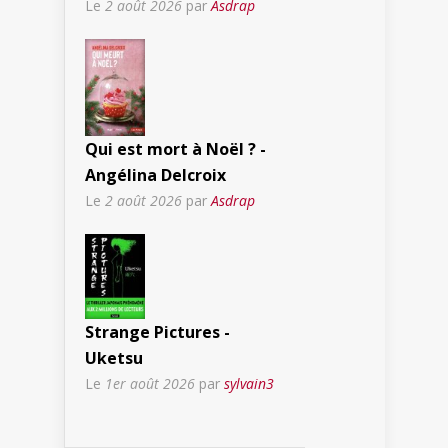
Le
2 août 2026
par
Asdrap
Qui est mort à Noël ? -
Angélina Delcroix
Le
2 août 2026
par
Asdrap
Strange Pictures -
Uketsu
Le
1er août 2026
par
sylvain3