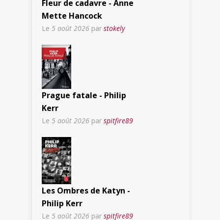
Fleur de cadavre - Anne
Mette Hancock
Le
5 août 2026
par
stokely
Prague fatale - Philip
Kerr
Le
5 août 2026
par
spitfire89
Les Ombres de Katyn -
Philip Kerr
Le
5 août 2026
par
spitfire89