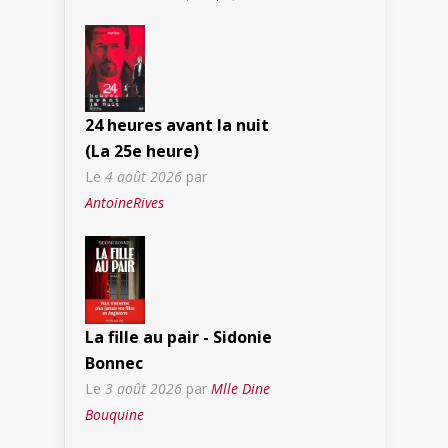
24 heures avant la nuit
(La 25e heure)
Le
4 août 2026
par
AntoineRives
La fille au pair - Sidonie
Bonnec
Le
3 août 2026
par
Mlle Dine
Bouquine