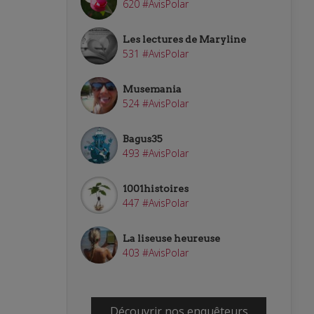
620 #AvisPolar
Les lectures de Maryline
531 #AvisPolar
Musemania
524 #AvisPolar
Bagus35
493 #AvisPolar
1001histoires
447 #AvisPolar
La liseuse heureuse
403 #AvisPolar
Découvrir nos enquêteurs