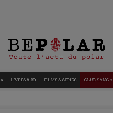
»
LIVRES & BD
FILMS & SÉRIES
CLUB SANG
»