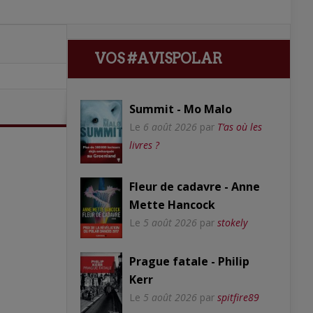
VOS #AVISPOLAR
Summit - Mo Malo
Le
6 août 2026
par
T’as où les
livres ?
Fleur de cadavre - Anne
Mette Hancock
Le
5 août 2026
par
stokely
Prague fatale - Philip
Kerr
Le
5 août 2026
par
spitfire89