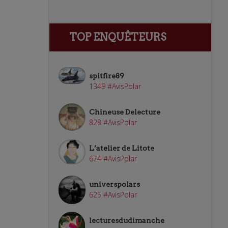
TOP ENQUÊTEURS
spitfire89
1349 #AvisPolar
Chineuse Delecture
828 #AvisPolar
L’atelier de Litote
674 #AvisPolar
universpolars
625 #AvisPolar
lecturesdudimanche