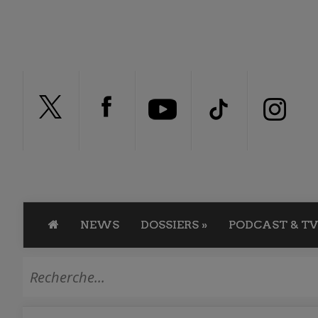
NEWS
DOSSIERS
»
PODCAST & TV