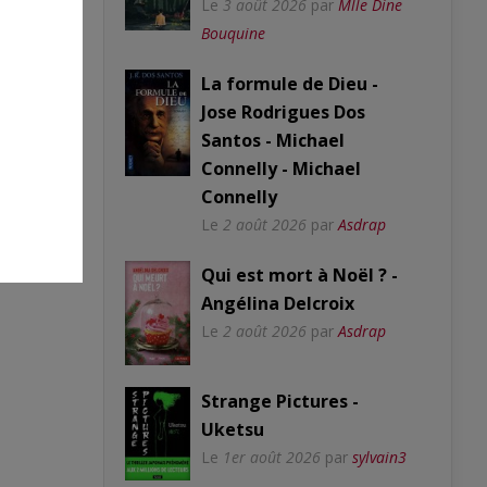
Le
3 août 2026
par
Mlle Dine
Bouquine
La formule de Dieu -
Jose Rodrigues Dos
Santos - Michael
Connelly - Michael
Connelly
Le
2 août 2026
par
Asdrap
Qui est mort à Noël ? -
Angélina Delcroix
Le
2 août 2026
par
Asdrap
Strange Pictures -
Uketsu
Le
1er août 2026
par
sylvain3