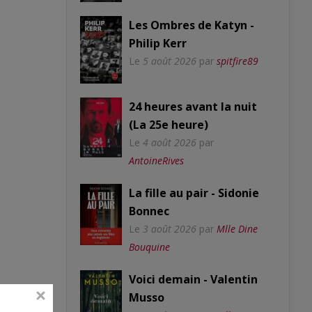
Les Ombres de Katyn -
Philip Kerr
Le
5 août 2026
par
spitfire89
24 heures avant la nuit
(La 25e heure)
Le
4 août 2026
par
AntoineRives
La fille au pair - Sidonie
Bonnec
Le
3 août 2026
par
Mlle Dine
Bouquine
Voici demain - Valentin
Musso