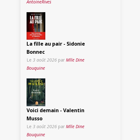
AntoineRives
La fille au pair - Sidonie
Bonnec
Le
3 août 2026
par
Mlle Dine
Bouquine
Voici demain - Valentin
Musso
Le
3 août 2026
par
Mlle Dine
Bouquine