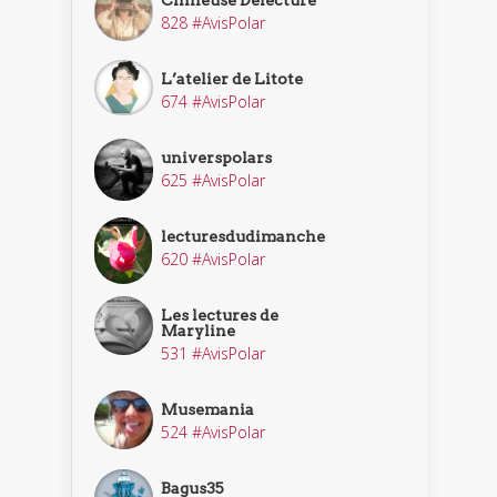
Chineuse Delecture
828 #AvisPolar
L’atelier de Litote
674 #AvisPolar
universpolars
625 #AvisPolar
lecturesdudimanche
620 #AvisPolar
Les lectures de
Maryline
531 #AvisPolar
Musemania
524 #AvisPolar
Bagus35