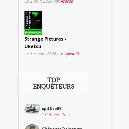
Le
2 août 2026
par
Asdrap
Strange Pictures -
Uketsu
Le
1er août 2026
par
sylvain3
TOP
ENQUÊTEURS
spitfire89
1349 #AvisPolar