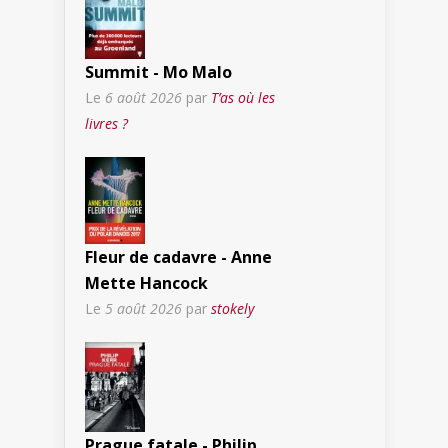
Summit - Mo Malo
Le
6 août 2026
par
T’as où les
livres ?
Fleur de cadavre - Anne
Mette Hancock
Le
5 août 2026
par
stokely
Prague fatale - Philip