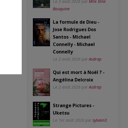
Le
3 août 2026
par
Mlle Dine
Bouquine
La formule de Dieu -
Jose Rodrigues Dos
Santos - Michael
Connelly - Michael
Connelly
Le
2 août 2026
par
Asdrap
Qui est mort à Noël ? -
Angélina Delcroix
Le
2 août 2026
par
Asdrap
Strange Pictures -
Uketsu
Le
1er août 2026
par
sylvain3