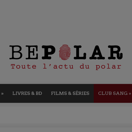
»
LIVRES & BD
FILMS & SÉRIES
CLUB SANG
»