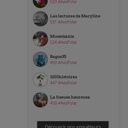
620 #AvisPolar
Les lectures de Maryline
531 #AvisPolar
Musemania
524 #AvisPolar
Bagus35
493 #AvisPolar
1001histoires
447 #AvisPolar
La liseuse heureuse
403 #AvisPolar
Découvrir nos enquêteurs