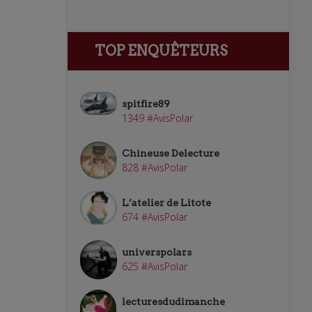
TOP ENQUÊTEURS
spitfire89
1349 #AvisPolar
Chineuse Delecture
828 #AvisPolar
L’atelier de Litote
674 #AvisPolar
universpolars
625 #AvisPolar
lecturesdudimanche