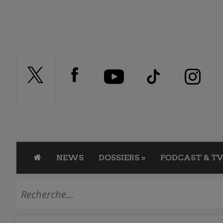
NEWS
DOSSIERS
»
PODCAST & TV