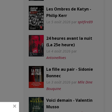
Les Ombres de Katyn -
Philip Kerr
Le
5 août 2026
par
spitfire89
24 heures avant la nuit
(La 25e heure)
Le
4 août 2026
par
AntoineRives
La fille au pair - Sidonie
Bonnec
Le
3 août 2026
par
Mlle Dine
Bouquine
Voici demain - Valentin
Musso