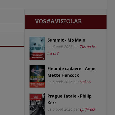
VOS #AVISPOLAR
Summit - Mo Malo
Le
6 août 2026
par
T’as où les
livres ?
Fleur de cadavre - Anne
Mette Hancock
Le
5 août 2026
par
stokely
Prague fatale - Philip
Kerr
Le
5 août 2026
par
spitfire89