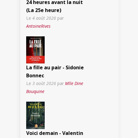
24 heures avant la nuit
(La 25e heure)
Le
4 août 2026
par
AntoineRives
La fille au pair - Sidonie
Bonnec
Le
3 août 2026
par
Mlle Dine
Bouquine
Voici demain - Valentin