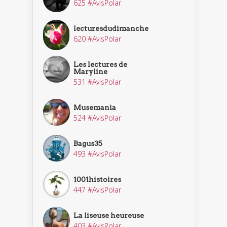
625 #AvisPolar
lecturesdudimanche
620 #AvisPolar
Les lectures de
Maryline
531 #AvisPolar
Musemania
524 #AvisPolar
Bagus35
493 #AvisPolar
1001histoires
447 #AvisPolar
La liseuse heureuse
403 #AvisPolar