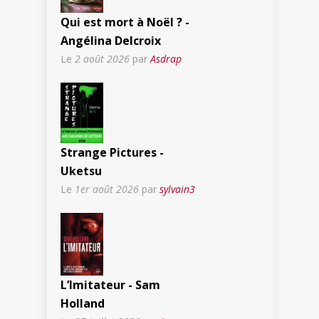
Qui est mort à Noël ? -
Angélina Delcroix
Le
2 août 2026
par
Asdrap
Strange Pictures -
Uketsu
Le
1er août 2026
par
sylvain3
L’Imitateur - Sam
Holland