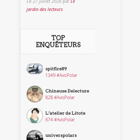
Le
27 juillet 2026
par
Le
jardin des lecteurs
TOP
ENQUÊTEURS
spitfire89
1349 #AvisPolar
Chineuse Delecture
828 #AvisPolar
L’atelier de Litote
674 #AvisPolar
universpolars