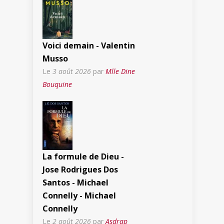
Voici demain - Valentin
Musso
Le
3 août 2026
par
Mlle Dine
Bouquine
La formule de Dieu -
Jose Rodrigues Dos
Santos - Michael
Connelly - Michael
Connelly
Le
2 août 2026
par
Asdrap