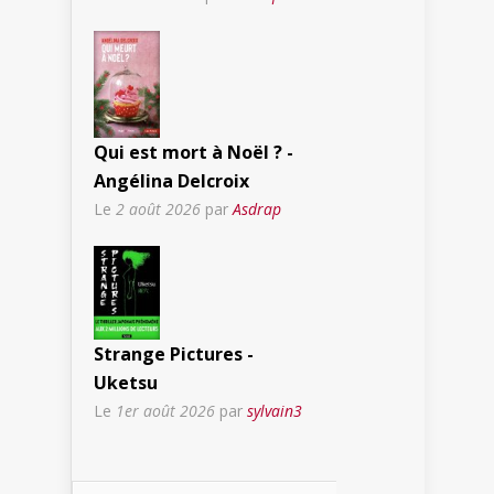
Qui est mort à Noël ? -
Angélina Delcroix
Le
2 août 2026
par
Asdrap
Strange Pictures -
Uketsu
Le
1er août 2026
par
sylvain3