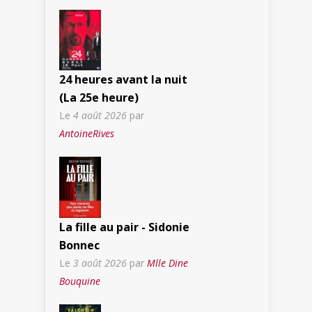
24 heures avant la nuit
(La 25e heure)
Le
4 août 2026
par
AntoineRives
La fille au pair - Sidonie
Bonnec
Le
3 août 2026
par
Mlle Dine
Bouquine