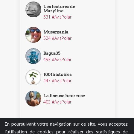
Les lectures de
Maryline
531 #AvisPolar
Musemania
524 #AvisPolar
Bagus35
493 #AvisPolar
1001histoires
447 #AvisPolar
La liseuse heureuse
403 #AvisPolar
En poursuivant votre navigation sur ce site, vous acceptez
Découvrir nos enquêteurs
l’utilisation de cookies pour réaliser des statistiques de