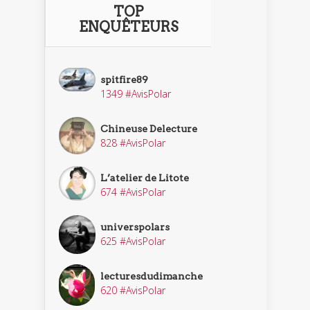
TOP
ENQUÊTEURS
spitfire89
1349 #AvisPolar
Chineuse Delecture
828 #AvisPolar
L’atelier de Litote
674 #AvisPolar
universpolars
625 #AvisPolar
lecturesdudimanche
620 #AvisPolar